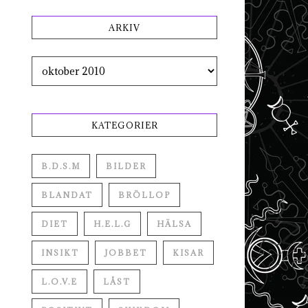
ARKIV
Arkiv
KATEGORIER
B.D.S.M
BILDER
BLANDAT
BRÖLLOP
DIET
H.E.L.G
HÄLSA
INSIKT
JOBBET
KISAR
L.O.V.E
LÅST