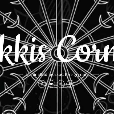
kkis Cor
Det är alltid mörkast före gryning