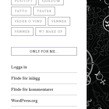
POSITIVT
SJUKDOM
TATTO
TEATER
VÄDER O VIND
VÄNNER
VÄNNER
W7 MAKE UP
ONLY FOR ME…
Logga in
Flöde för inlägg
Flöde för kommentarer
WordPress.org