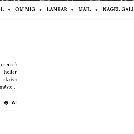
IL
OM MIG
LÄNKAR
MAIL
NAGEL GALL
 o sen så
 heller
 skriva
ot måste…