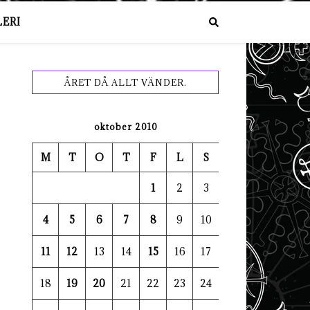
ERI
ÅRET DÅ ALLT VÄNDER.
oktober 2010
M
T
O
T
F
L
S
1
2
3
4
5
6
7
8
9
10
11
12
13
14
15
16
17
18
19
20
21
22
23
24