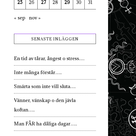
25
26
27
28
29
30
31
« sep
nov »
SENASTE INLÄGGEN
En tid av tårar, ångest o stress….
Inte många förstår…..
Smärta som inte vill sluta….
Vänner, vänskap o den jävla
koftan…..
Man FÅR ha dåliga dagar…..