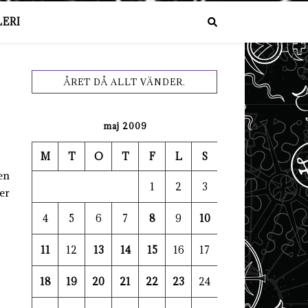
ERI
ÅRET DÅ ALLT VÄNDER.
maj 2009
M
T
O
T
F
L
S
en
1
2
3
er
4
5
6
7
8
9
10
11
12
13
14
15
16
17
18
19
20
21
22
23
24