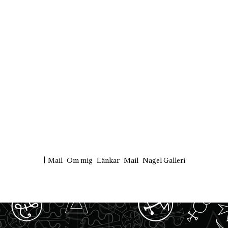
KÄRLEK
EBOOK
TWITTER
INSTAGRAM
PI
Mail
Om mig
Länkar
Mail
Nagel Galleri