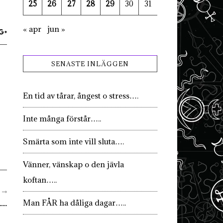
25
26
27
28
29
30
31
« apr
jun »
SENASTE INLÄGGEN
En tid av tårar, ångest o stress….
Inte många förstår…..
Smärta som inte vill sluta….
Vänner, vänskap o den jävla
koftan…..
R
Man FÅR ha dåliga dagar…..
...