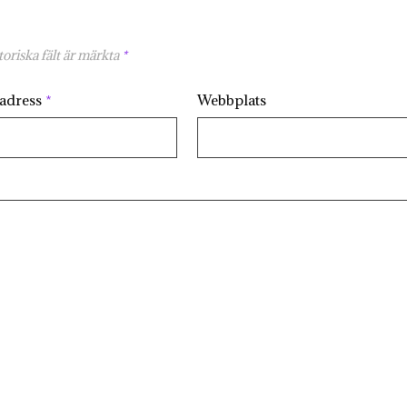
oriska fält är märkta
*
tadress
*
Webbplats