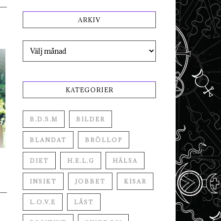
ARKIV
Arkiv
KATEGORIER
B.D.S.M
BILDER
BLANDAT
BRÖLLOP
DIET
H.E.L.G
HÄLSA
INSIKT
JOBBET
KISAR
L.O.V.E
LÅST