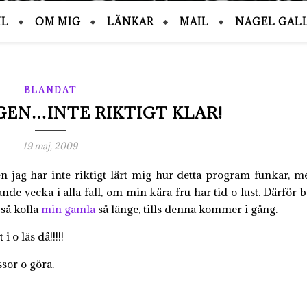
IL
OM MIG
LÄNKAR
MAIL
NAGEL GALL
BLANDAT
EN…INTE RIKTIGT KLAR!
19 maj, 2009
en jag har inte riktigt lärt mig hur detta program funkar, m
 vecka i alla fall, om min kära fru har tid o lust. Därför b
 så kolla
min gamla
så länge, tills denna kommer i gång.
i o läs då!!!!!
ssor o göra.