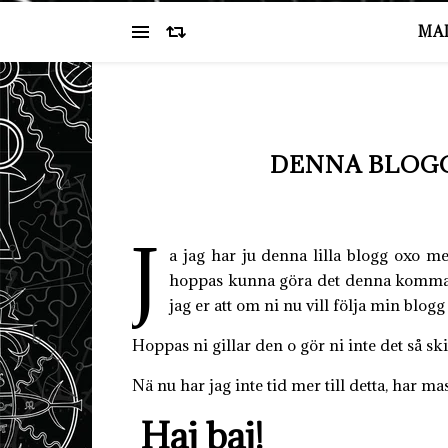
MA
DENNA BLOGG
J
a jag har ju denna lilla blogg oxo m
hoppas kunna göra det denna kommande
jag er att om ni nu vill följa min blogg
Hoppas ni gillar den o gör ni inte det så skit 
Nä nu har jag inte tid mer till detta, har ma
Haj baj!