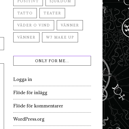
POSITIVT
SJUKDOM
TATTO
TEATER
VÄDER O VIND
VÄNNER
VÄNNER
W7 MAKE UP
ONLY FOR ME…
Logga in
Flöde för inlägg
Flöde för kommentarer
WordPress.org