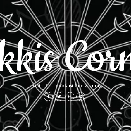
kkis Cor
Det är alltid mörkast före gryning