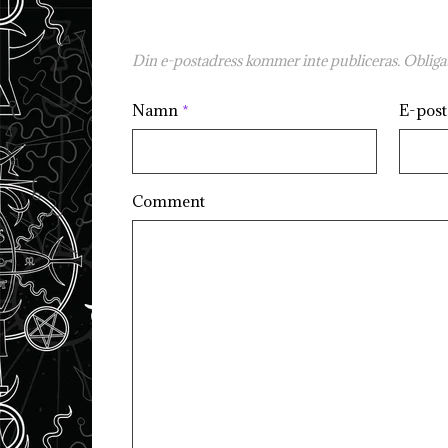
Din e-postadress kommer inte publiceras.
Obligat
Namn
*
E-pos
Comment