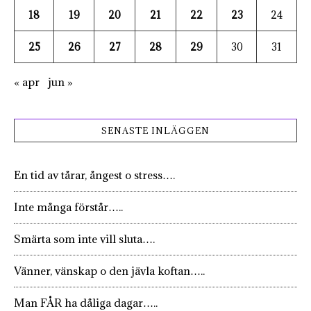
18
19
20
21
22
23
24
25
26
27
28
29
30
31
« apr
jun »
SENASTE INLÄGGEN
En tid av tårar, ångest o stress….
Inte många förstår…..
Smärta som inte vill sluta….
Vänner, vänskap o den jävla koftan…..
Man FÅR ha dåliga dagar…..