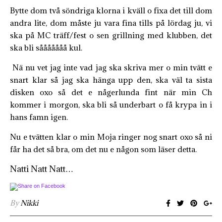
Bytte dom två söndriga klorna i kväll o fixa det till dom
andra lite, dom måste ju vara fina tills på lördag ju, vi
ska på MC träff/fest o sen grillning med klubben, det
ska bli sååååååå kul.
Nä nu vet jag inte vad jag ska skriva mer o min tvätt e
snart klar så jag ska hänga upp den, ska väl ta sista
disken oxo så det e någerlunda fint när min Ch
kommer i morgon, ska bli så underbart o få krypa in i
hans famn igen.
Nu e tvätten klar o min Moja ringer nog snart oxo så ni
får ha det så bra, om det nu e någon som läser detta.
Natti Natt Natt…
By
Nikki