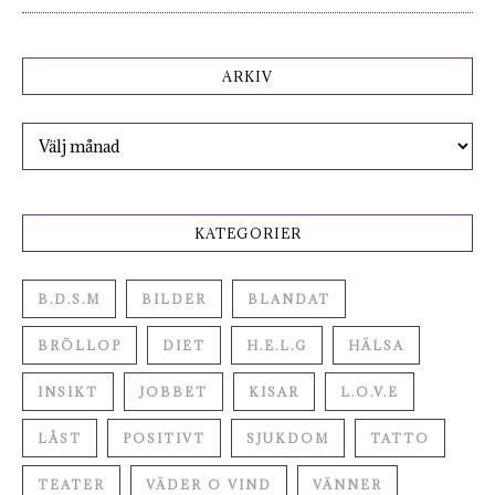
ARKIV
Arkiv
KATEGORIER
B.D.S.M
BILDER
BLANDAT
BRÖLLOP
DIET
H.E.L.G
HÄLSA
INSIKT
JOBBET
KISAR
L.O.V.E
LÅST
POSITIVT
SJUKDOM
TATTO
TEATER
VÄDER O VIND
VÄNNER