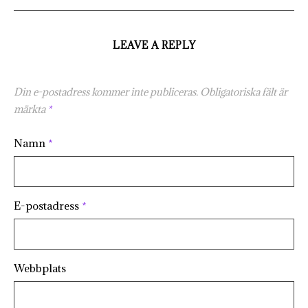
LEAVE A REPLY
Din e-postadress kommer inte publiceras.
Obligatoriska fält är
märkta
*
Namn
*
E-postadress
*
Webbplats