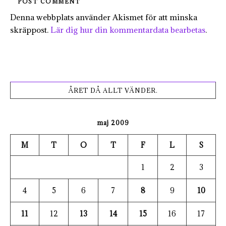
Denna webbplats använder Akismet för att minska
skräppost.
Lär dig hur din kommentardata bearbetas
.
ÅRET DÅ ALLT VÄNDER.
maj 2009
M
T
O
T
F
L
S
1
2
3
4
5
6
7
8
9
10
11
12
13
14
15
16
17