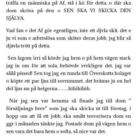
träffa en människa på Af, stå i kö för detta, o där ska
dom skriva på den o SEN SKA VI SKICKA DEN
SJÄLVA.
Vad fan e det Af gör egentligen, inte ett djvla skit, det e
ju vi som e arbetslösa som sköter deras jobb, jsg blir så
djävla trött på detta.
Sen lagom irri så körde jag hem o på hem vägen stack
jag in om för att sola, behövde verkligen det, jag var
sååå pissed! Sen tog jag en runda till Överskotts bolaget
o köpte ett par ljus till sovrummet, det bränns ju en hel
del ljus nu på helgerna……..hihihihih.
När jag sen var hemma så fixade jag till dom ”
försäljnings brev” som jag ska skicka ut till företag, i
hopp om att få ett jobb, ska smått terrorisera dom en
ggr i månaden tänkte jag. Postade dom på vägen hem o
sen vara det bara hem o softa, så nice var det.