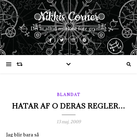
Nikkis Corner
Det är alltid mörkast före gryning
BLANDAT
HATAR AF O DERAS REGLER…
13 maj, 2009
Jag blir bara så