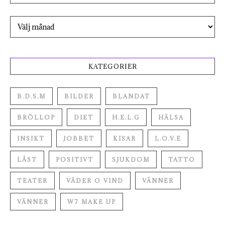
Arkiv
KATEGORIER
B.D.S.M
BILDER
BLANDAT
BRÖLLOP
DIET
H.E.L.G
HÄLSA
INSIKT
JOBBET
KISAR
L.O.V.E
LÅST
POSITIVT
SJUKDOM
TATTO
TEATER
VÄDER O VIND
VÄNNER
VÄNNER
W7 MAKE UP