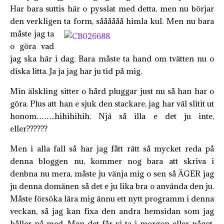
Har bara suttis här o pysslat med detta, men nu börjar
den verkligen ta form, såååååå himla kul.
Men nu bara
måste jag ta
o göra vad
jag ska här i dag. Bara måste ta hand om tvätten nu o
diska litta. Ja ja jag har ju tid på mig.
Min älskling sitter o hård pluggar just nu så han har o
göra. Plus att han e sjuk den stackare, jag har väl slitit ut
honom……..hihihihih. Njä så illa e det ju inte,
eller??????
Men i alla fall så har jag fått rätt så mycket reda på
denna bloggen nu, kommer nog bara att skriva i
denbna nu mera, måste ju vänja mig o sen så ÄGER jag
ju denna domänen så det e ju lika bra o använda den ju.
Måste försöka lära mig ännu ett nytt programm i denna
veckan, så jag kan fixa den andra hemsidan som jag
håller på med. Men det får vi ta i morgon eller något,