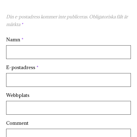
Din e-postadress kommer inte publiceras.
Obligatoriska fält är
märkta
*
Namn
*
E-postadress
*
Webbplats
Comment