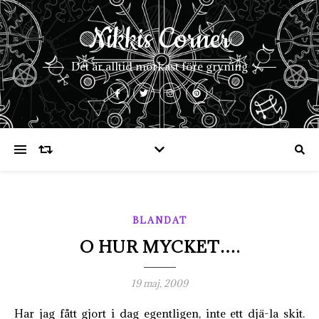
Nikkis Corner
Det är alltid mörkast före gryning
BLANDAT
O HUR MYCKET….
19 maj, 2009
Har jag fått gjort i dag egentligen, inte ett djä-la skit.