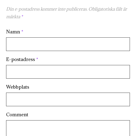
Din e-postadress kommer inte publiceras.
Obligatoriska fält är
märkta
*
Namn
*
E-postadress
*
Webbplats
Comment