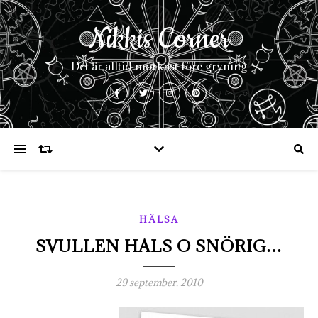
Nikkis Corner
Det är alltid mörkast före gryning
HÄLSA
SVULLEN HALS O SNÖRIG…
29 september, 2010