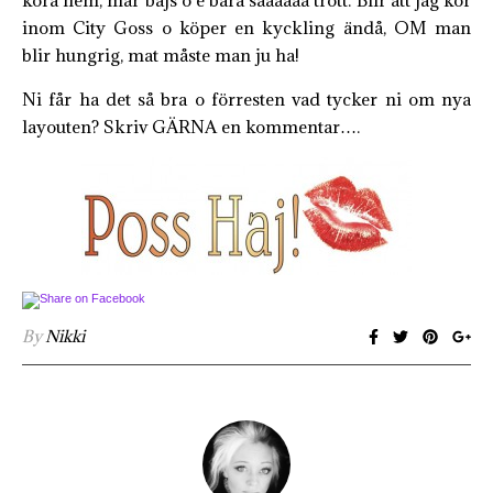
köra hem, mår bajs o e bara såååååå trött. Blir att jag kör
inom City Goss o köper en kyckling ändå, OM man
blir hungrig, mat måste man ju ha!
Ni får ha det så bra o förresten vad tycker ni om nya
layouten? Skriv GÄRNA en kommentar….
By
Nikki