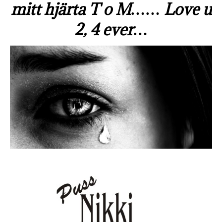
mitt hjärta T o M…… Love u
2, 4 ever…