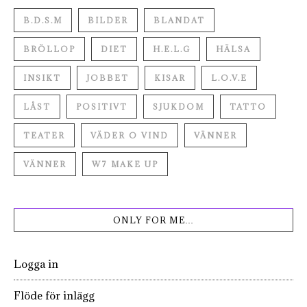
B.D.S.M
BILDER
BLANDAT
BRÖLLOP
DIET
H.E.L.G
HÄLSA
INSIKT
JOBBET
KISAR
L.O.V.E
LÅST
POSITIVT
SJUKDOM
TATTO
TEATER
VÄDER O VIND
VÄNNER
VÄNNER
W7 MAKE UP
ONLY FOR ME…
Logga in
Flöde för inlägg