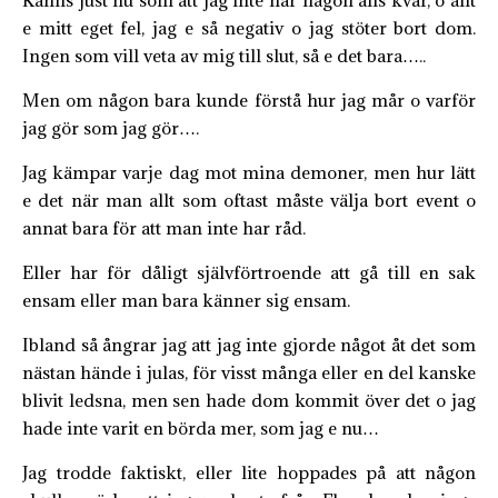
Känns just nu som att jag inte har någon alls kvar, o allt
e mitt eget fel, jag e så negativ o jag stöter bort dom.
Ingen som vill veta av mig till slut, så e det bara…..
Men om någon bara kunde förstå hur jag mår o varför
jag gör som jag gör….
Jag kämpar varje dag mot mina demoner, men hur lätt
e det när man allt som oftast måste välja bort event o
annat bara för att man inte har råd.
Eller har för dåligt självförtroende att gå till en sak
ensam eller man bara känner sig ensam.
Ibland så ångrar jag att jag inte gjorde något åt det som
nästan hände i julas, för visst många eller en del kanske
blivit ledsna, men sen hade dom kommit över det o jag
hade inte varit en börda mer, som jag e nu…
Jag trodde faktiskt, eller lite hoppades på att någon