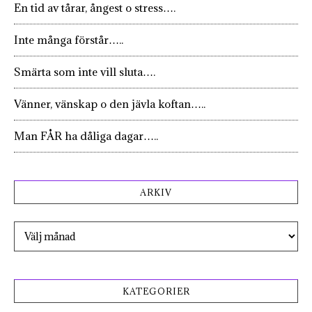
En tid av tårar, ångest o stress….
Inte många förstår…..
Smärta som inte vill sluta….
Vänner, vänskap o den jävla koftan…..
Man FÅR ha dåliga dagar…..
ARKIV
Arkiv
KATEGORIER