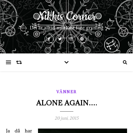
Nikkis Corner
Det är alltid mörkast före gryning
VÄNNER
ALONE AGAIN….
20 juni, 2015
Ja då har