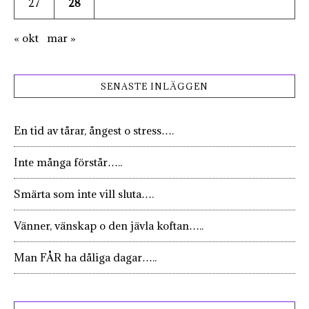
27
28
« okt
mar »
SENASTE INLÄGGEN
En tid av tårar, ångest o stress….
Inte många förstår…..
Smärta som inte vill sluta….
Vänner, vänskap o den jävla koftan…..
Man FÅR ha dåliga dagar…..