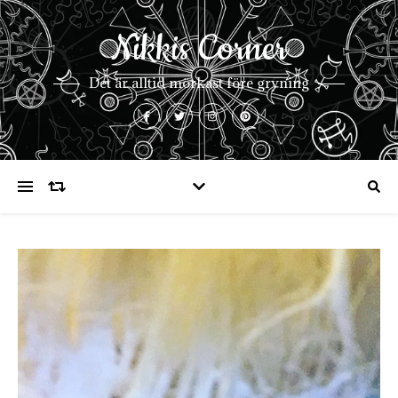
Nikkis Corner
Det är alltid mörkast före gryning