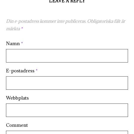
LEAVE A REPLY
Din e-postadress kommer inte publiceras.
Obligatoriska fält är
märkta
*
Namn
*
E-postadress
*
Webbplats
Comment