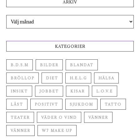
ARKIV
Arkiv
KATEGORIER
B.D.S.M
BILDER
BLANDAT
BRÖLLOP
DIET
H.E.L.G
HÄLSA
INSIKT
JOBBET
KISAR
L.O.V.E
LÅST
POSITIVT
SJUKDOM
TATTO
TEATER
VÄDER O VIND
VÄNNER
VÄNNER
W7 MAKE UP