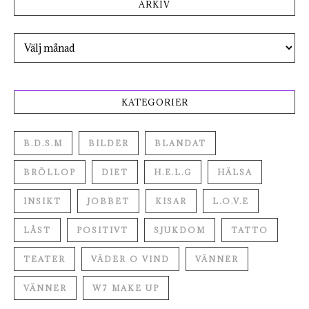
ARKIV
Arkiv
KATEGORIER
B.D.S.M
BILDER
BLANDAT
BRÖLLOP
DIET
H.E.L.G
HÄLSA
INSIKT
JOBBET
KISAR
L.O.V.E
LÅST
POSITIVT
SJUKDOM
TATTO
TEATER
VÄDER O VIND
VÄNNER
VÄNNER
W7 MAKE UP