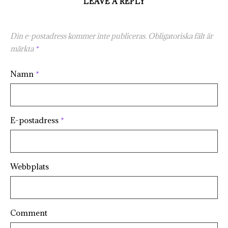
LEAVE A REPLY
Din e-postadress kommer inte publiceras.
Obligatoriska fält är
märkta
*
Namn
*
E-postadress
*
Webbplats
Comment