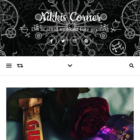
Nikkis Corner
Det är alltid mörkast före gryning