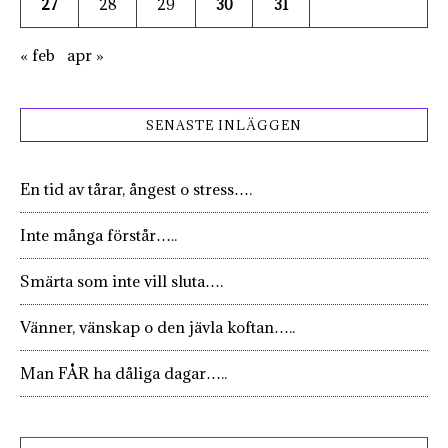
27
28
29
30
31
« feb
apr »
SENASTE INLÄGGEN
En tid av tårar, ångest o stress….
Inte många förstår…..
Smärta som inte vill sluta….
Vänner, vänskap o den jävla koftan…..
Man FÅR ha dåliga dagar…..