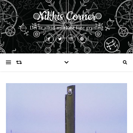
Nikkis Corner
Det är alltid mörkast före gryning