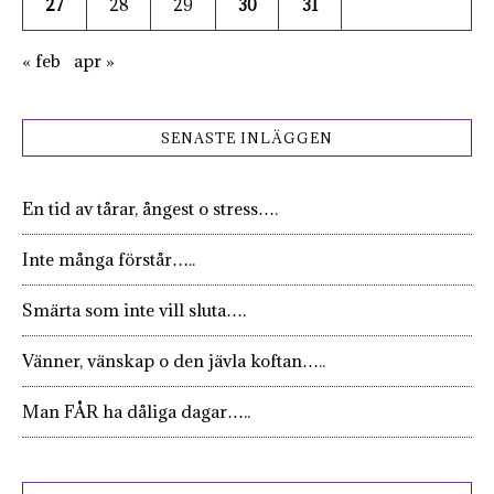
27
28
29
30
31
« feb
apr »
SENASTE INLÄGGEN
En tid av tårar, ångest o stress….
Inte många förstår…..
Smärta som inte vill sluta….
Vänner, vänskap o den jävla koftan…..
Man FÅR ha dåliga dagar…..