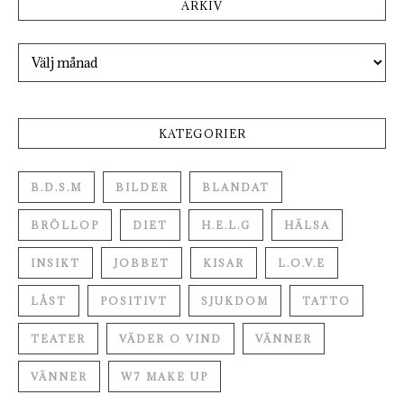
ARKIV
Arkiv
KATEGORIER
B.D.S.M
BILDER
BLANDAT
BRÖLLOP
DIET
H.E.L.G
HÄLSA
INSIKT
JOBBET
KISAR
L.O.V.E
LÅST
POSITIVT
SJUKDOM
TATTO
TEATER
VÄDER O VIND
VÄNNER
VÄNNER
W7 MAKE UP