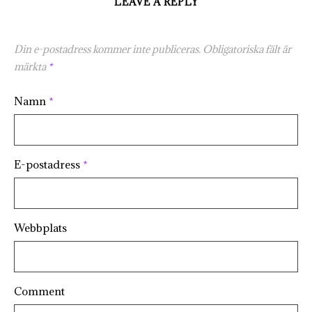
LEAVE A REPLY
Din e-postadress kommer inte publiceras.
Obligatoriska fält är
märkta
*
Namn
*
E-postadress
*
Webbplats
Comment