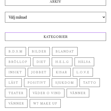
ARKIV
Arkiv
KATEGORIER
B.D.S.M
BILDER
BLANDAT
BRÖLLOP
DIET
H.E.L.G
HÄLSA
INSIKT
JOBBET
KISAR
L.O.V.E
LÅST
POSITIVT
SJUKDOM
TATTO
TEATER
VÄDER O VIND
VÄNNER
VÄNNER
W7 MAKE UP