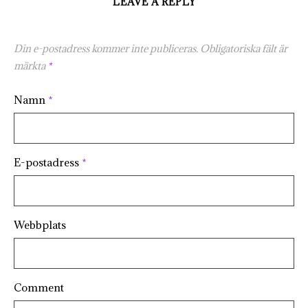
LEAVE A REPLY
Din e-postadress kommer inte publiceras.
Obligatoriska fält är
märkta
*
Namn
*
E-postadress
*
Webbplats
Comment