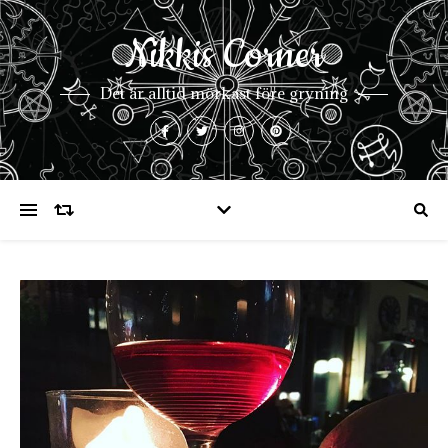
Nikkis Corner
Det är alltid mörkast före gryning