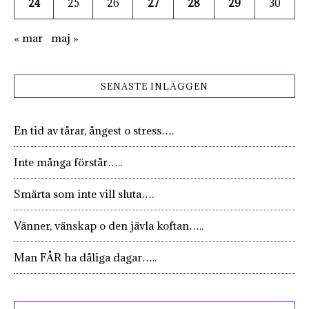
24
25
26
27
28
29
30
« mar
maj »
SENASTE INLÄGGEN
En tid av tårar, ångest o stress….
Inte många förstår…..
Smärta som inte vill sluta….
Vänner, vänskap o den jävla koftan…..
Man FÅR ha dåliga dagar…..