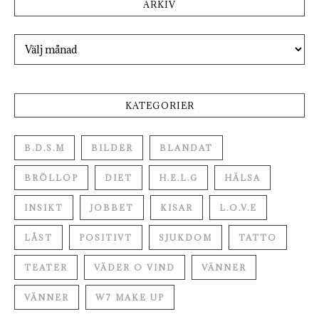
ARKIV
Arkiv
KATEGORIER
B.D.S.M
BILDER
BLANDAT
BRÖLLOP
DIET
H.E.L.G
HÄLSA
INSIKT
JOBBET
KISAR
L.O.V.E
LÅST
POSITIVT
SJUKDOM
TATTO
TEATER
VÄDER O VIND
VÄNNER
VÄNNER
W7 MAKE UP