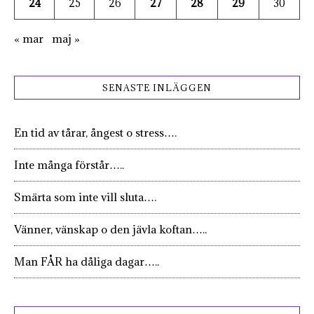
24
25
26
27
28
29
30
« mar
maj »
SENASTE INLÄGGEN
En tid av tårar, ångest o stress….
Inte många förstår…..
Smärta som inte vill sluta….
Vänner, vänskap o den jävla koftan…..
Man FÅR ha dåliga dagar…..