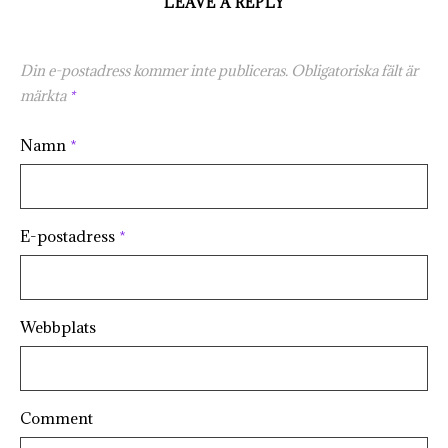
LEAVE A REPLY
Din e-postadress kommer inte publiceras.
Obligatoriska fält är
märkta
*
Namn
*
E-postadress
*
Webbplats
Comment