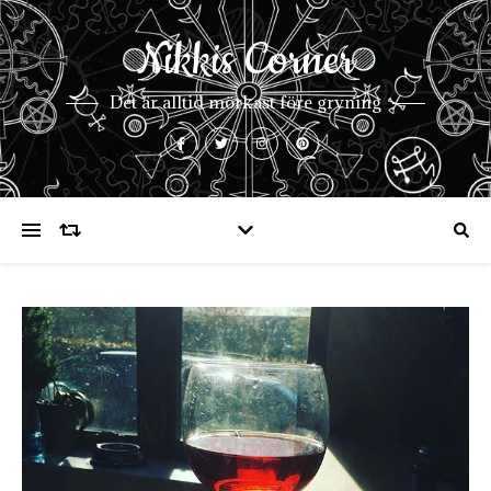
Nikkis Corner
Det är alltid mörkast före gryning