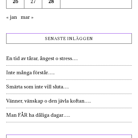
26
27
28
« jan
mar »
SENASTE INLÄGGEN
En tid av tårar, ångest o stress….
Inte många förstår…..
Smärta som inte vill sluta….
Vänner, vänskap o den jävla koftan…..
Man FÅR ha dåliga dagar…..