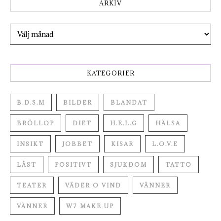
ARKIV
Arkiv
KATEGORIER
B.D.S.M
BILDER
BLANDAT
BRÖLLOP
DIET
H.E.L.G
HÄLSA
INSIKT
JOBBET
KISAR
L.O.V.E
LÅST
POSITIVT
SJUKDOM
TATTO
TEATER
VÄDER O VIND
VÄNNER
VÄNNER
W7 MAKE UP