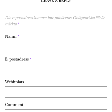
LEAVE A REPLY
Din e-postadress kommer inte publiceras.
Obligatoriska fält är
märkta
*
Namn
*
E-postadress
*
Webbplats
Comment