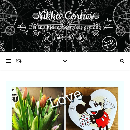
Nikkis Corner
Det är alltid mörkast före gryning