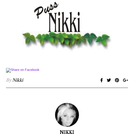
By
Nikki
NIKKI