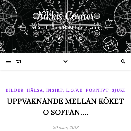
Nikkis Corner
Det är alltid mörkast före gryning
,
,
,
,
,
BILDER
HÄLSA
INSIKT
L.O.V.E
POSITIVT
SJUKD
UPPVAKNANDE MELLAN KÖKET
O SOFFAN….
20 mars, 2018