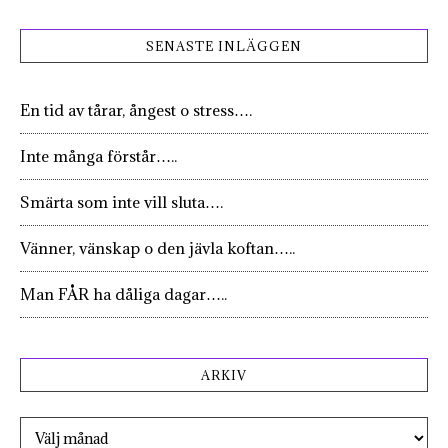
SENASTE INLÄGGEN
En tid av tårar, ångest o stress….
Inte många förstår…..
Smärta som inte vill sluta….
Vänner, vänskap o den jävla koftan…..
Man FÅR ha dåliga dagar…..
ARKIV
Arkiv