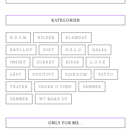
KATEGORIER
B.D.S.M
BILDER
BLANDAT
BRÖLLOP
DIET
H.E.L.G
HÄLSA
INSIKT
JOBBET
KISAR
L.O.V.E
LÅST
POSITIVT
SJUKDOM
TATTO
TEATER
VÄDER O VIND
VÄNNER
VÄNNER
W7 MAKE UP
ONLY FOR ME…