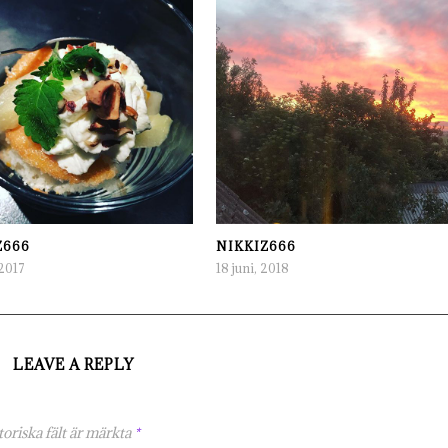
Z666
NIKKIZ666
2017
18 juni, 2018
LEAVE A REPLY
oriska fält är märkta
*