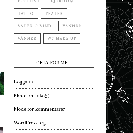
POSITIVT
SJUKDOM
TATTO
TEATER
VÄDER O VIND
VÄNNER
VÄNNER
W7 MAKE UP
ONLY FOR ME…
Logga in
Flöde för inlägg
Flöde för kommentarer
WordPress.org