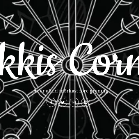
kkis Cor
Det är alltid mörkast före gryning