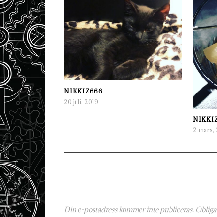
NIKKIZ666
20 juli, 2019
NIKKI
2 mars, 
Din e-postadress kommer inte publiceras.
Obligat