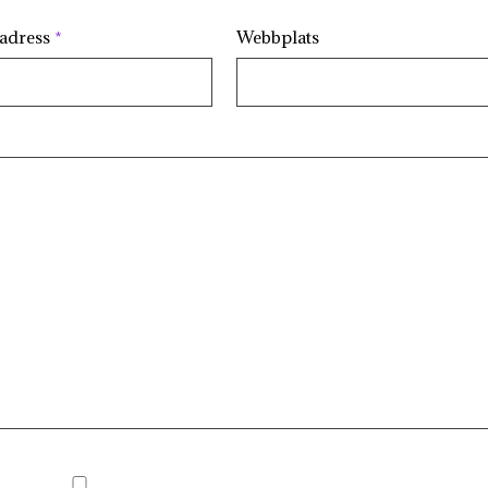
tadress
*
Webbplats