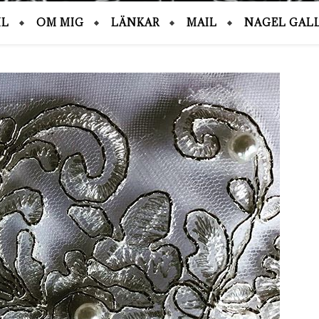
IL
OM MIG
LÄNKAR
MAIL
NAGEL GALL