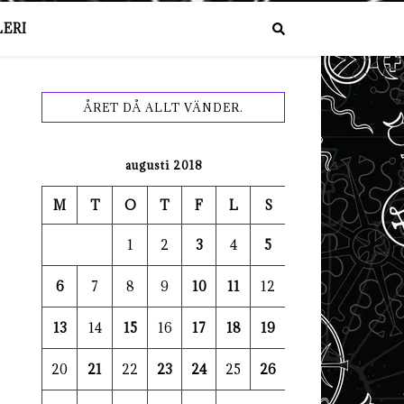
ERI
ÅRET DÅ ALLT VÄNDER.
augusti 2018
M
T
O
T
F
L
S
1
2
3
4
5
6
7
8
9
10
11
12
13
14
15
16
17
18
19
20
21
22
23
24
25
26