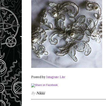
Posted by
Intagrate Lite
By
Nikki