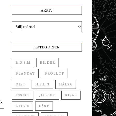
ARKIV
Arkiv
KATEGORIER
B.D.S.M
BILDER
BLANDAT
BRÖLLOP
DIET
H.E.L.G
HÄLSA
INSIKT
JOBBET
KISAR
L.O.V.E
LÅST