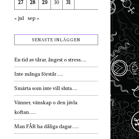
27
28
29
30
31
« jul
sep »
SENASTE INLÄGGEN
En tid av tårar, ångest o stress….
Inte många förstår…..
Smärta som inte vill sluta….
Vänner, vänskap o den jävla
koftan…..
Man FÅR ha dåliga dagar…..