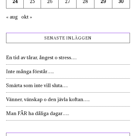
24
25
26
27
28
29
30
« aug
okt »
SENASTE INLÄGGEN
En tid av tårar, ångest o stress….
Inte många förstår…..
Smärta som inte vill sluta….
Vänner, vänskap o den jävla koftan…..
Man FÅR ha dåliga dagar…..