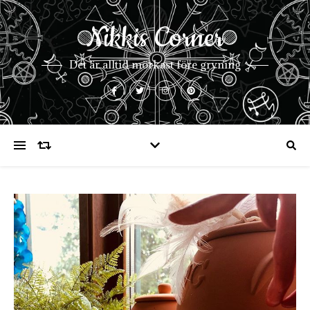
Nikkis Corner
Det är alltid mörkast före gryning