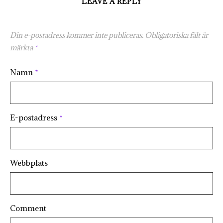
LEAVE A REPLY
Din e-postadress kommer inte publiceras.
Obligatoriska fält är
märkta
*
Namn
*
E-postadress
*
Webbplats
Comment