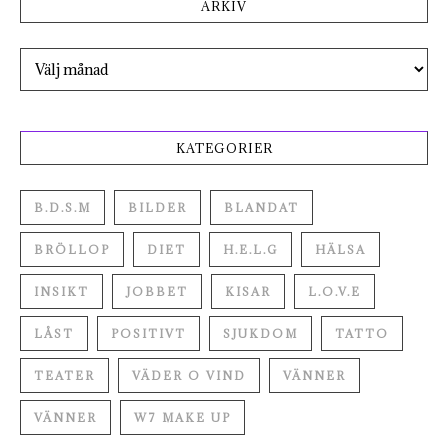
ARKIV
Arkiv
KATEGORIER
B.D.S.M
BILDER
BLANDAT
BRÖLLOP
DIET
H.E.L.G
HÄLSA
INSIKT
JOBBET
KISAR
L.O.V.E
LÅST
POSITIVT
SJUKDOM
TATTO
TEATER
VÄDER O VIND
VÄNNER
VÄNNER
W7 MAKE UP