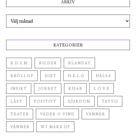
ARKIV
Arkiv
KATEGORIER
B.D.S.M
BILDER
BLANDAT
BRÖLLOP
DIET
H.E.L.G
HÄLSA
INSIKT
JOBBET
KISAR
L.O.V.E
LÅST
POSITIVT
SJUKDOM
TATTO
TEATER
VÄDER O VIND
VÄNNER
VÄNNER
W7 MAKE UP