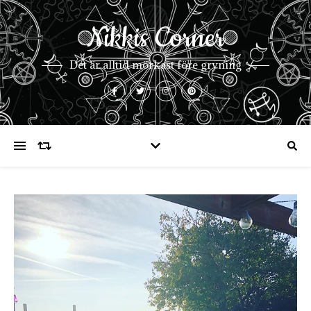
Nikkis Corner
Det är alltid mörkast före gryning