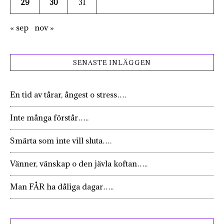
29
30
31
« sep
nov »
SENASTE INLÄGGEN
En tid av tårar, ångest o stress….
Inte många förstår…..
Smärta som inte vill sluta….
Vänner, vänskap o den jävla koftan…..
Man FÅR ha dåliga dagar…..