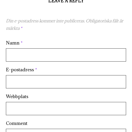
LEAVE A REPLY
Din e-postadress kommer inte publiceras.
Obligatoriska fält är
märkta
*
Namn
*
E-postadress
*
Webbplats
Comment