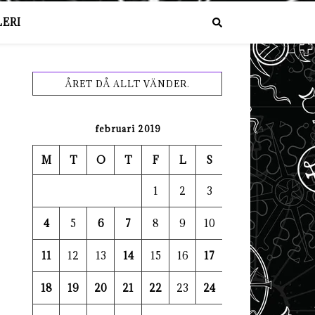
ERI
ÅRET DÅ ALLT VÄNDER.
februari 2019
M
T
O
T
F
L
S
1
2
3
4
5
6
7
8
9
10
11
12
13
14
15
16
17
18
19
20
21
22
23
24