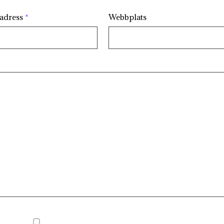
tadress
*
Webbplats