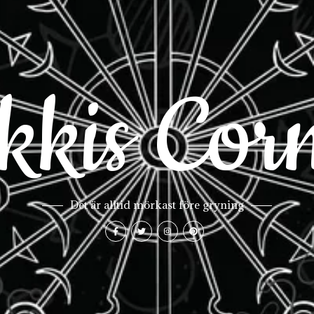
kkis Cor
Det är alltid mörkast före gryning