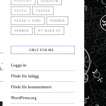
POSITIVT
SJUKDOM
TATTO
TEATER
VÄDER O VIND
VÄNNER
VÄNNER
W7 MAKE UP
ONLY FOR ME…
R
Logga in
..
Flöde för inlägg
Flöde för kommentarer
WordPress.org