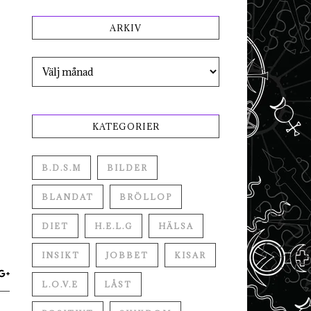
ARKIV
Arkiv
KATEGORIER
B.D.S.M
BILDER
BLANDAT
BRÖLLOP
DIET
H.E.L.G
HÄLSA
INSIKT
JOBBET
KISAR
L.O.V.E
LÅST