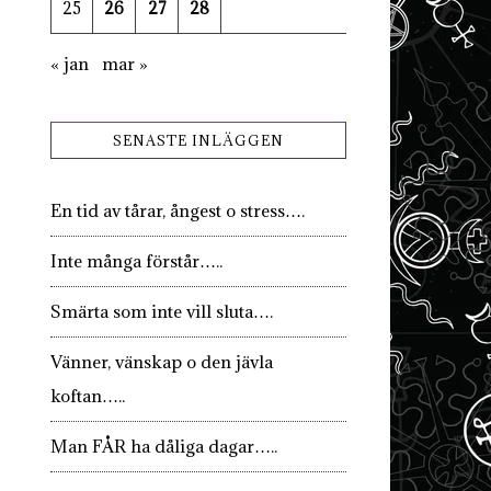
25
26
27
28
« jan
mar »
SENASTE INLÄGGEN
En tid av tårar, ångest o stress….
Inte många förstår…..
Smärta som inte vill sluta….
Vänner, vänskap o den jävla
koftan…..
Man FÅR ha dåliga dagar…..