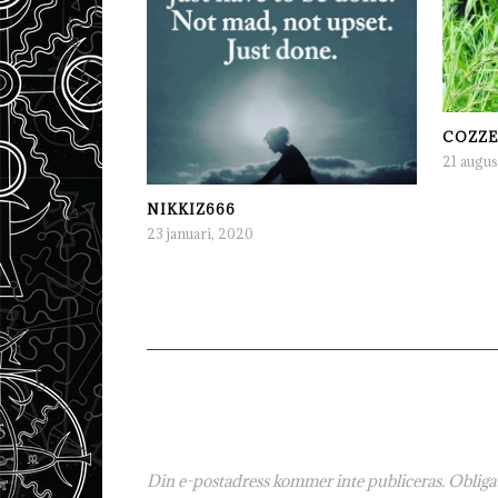
COZZE
21 augus
NIKKIZ666
23 januari, 2020
Din e-postadress kommer inte publiceras.
Obligat