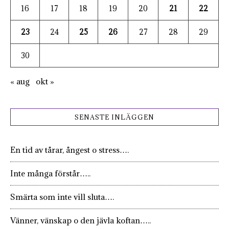
16
17
18
19
20
21
22
23
24
25
26
27
28
29
30
« aug
okt »
SENASTE INLÄGGEN
En tid av tårar, ångest o stress….
Inte många förstår…..
Smärta som inte vill sluta….
Vänner, vänskap o den jävla koftan…..