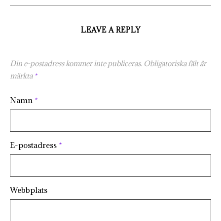
LEAVE A REPLY
Din e-postadress kommer inte publiceras.
Obligatoriska fält är
märkta
*
Namn
*
E-postadress
*
Webbplats