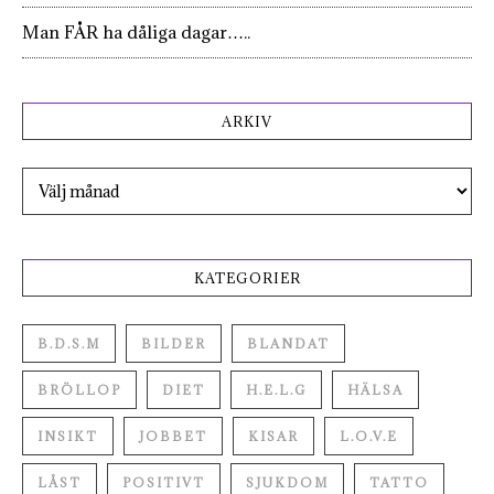
Man FÅR ha dåliga dagar…..
ARKIV
Arkiv
KATEGORIER
B.D.S.M
BILDER
BLANDAT
BRÖLLOP
DIET
H.E.L.G
HÄLSA
INSIKT
JOBBET
KISAR
L.O.V.E
LÅST
POSITIVT
SJUKDOM
TATTO