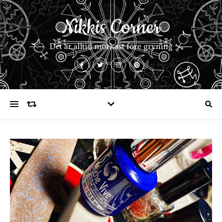
Nikkis Corner
Det är alltid mörkast före gryning