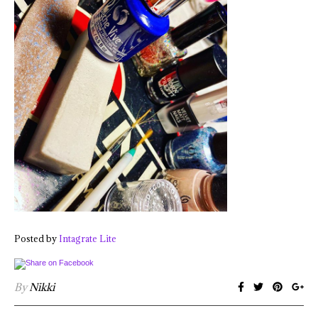
Posted by
Intagrate Lite
By
Nikki