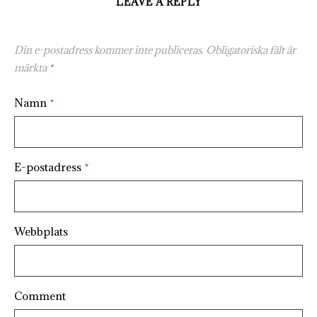
LEAVE A REPLY
Din e-postadress kommer inte publiceras.
Obligatoriska fält är
märkta
*
Namn
*
E-postadress
*
Webbplats
Comment