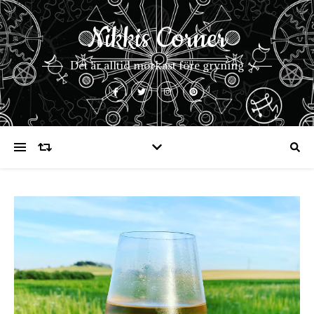
Nikkis Corner
Det är alltid mörkast före gryning