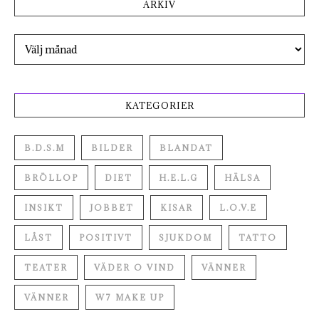
ARKIV
Arkiv
KATEGORIER
B.D.S.M
BILDER
BLANDAT
BRÖLLOP
DIET
H.E.L.G
HÄLSA
INSIKT
JOBBET
KISAR
L.O.V.E
LÅST
POSITIVT
SJUKDOM
TATTO
TEATER
VÄDER O VIND
VÄNNER
VÄNNER
W7 MAKE UP