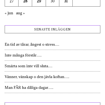
27
28
29
30
31
« jun
aug »
SENASTE INLÄGGEN
En tid av tårar, ångest o stress….
Inte många förstår…..
Smärta som inte vill sluta….
Vänner, vänskap o den jävla koftan…..
Man FÅR ha dåliga dagar…..