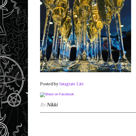
Posted by
Intagrate Lite
By
Nikki