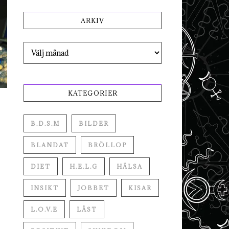
ARKIV
Arkiv
KATEGORIER
B.D.S.M
BILDER
BLANDAT
BRÖLLOP
DIET
H.E.L.G
HÄLSA
INSIKT
JOBBET
KISAR
L.O.V.E
LÅST