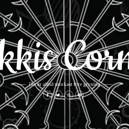
kkis Cor
Det är alltid mörkast före gryning