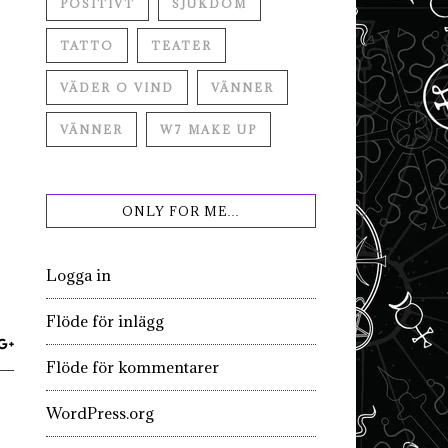
POSITIVT
SJUKDOM
TATTO
TEATER
VÄDER O VIND
VÄNNER
VÄNNER
W7 MAKE UP
ONLY FOR ME…
Logga in
Flöde för inlägg
Flöde för kommentarer
WordPress.org