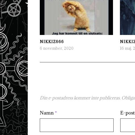
NIKKIZ666
NIKKI
6 november, 2020
16 maj, 
Din e-postadress kommer inte publiceras.
Obligat
Namn
*
E-pos