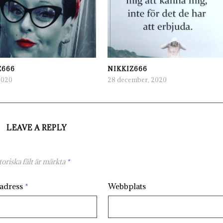
Z666
NIKKIZ666
2020
28 december, 2020
LEAVE A REPLY
oriska fält är märkta
*
tadress
*
Webbplats