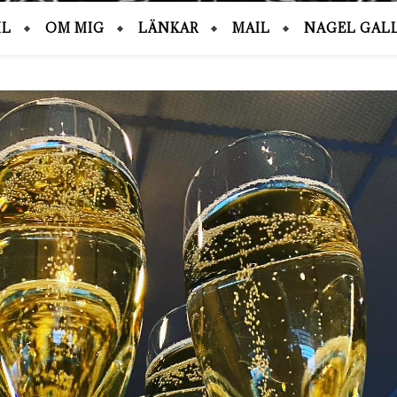
IL
OM MIG
LÄNKAR
MAIL
NAGEL GALL