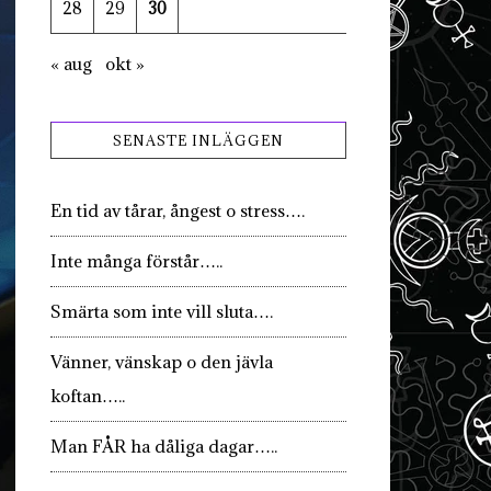
28
29
30
« aug
okt »
SENASTE INLÄGGEN
En tid av tårar, ångest o stress….
Inte många förstår…..
Smärta som inte vill sluta….
Vänner, vänskap o den jävla
koftan…..
Man FÅR ha dåliga dagar…..