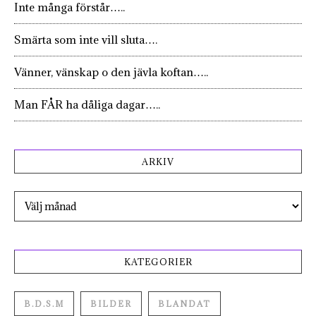
Inte många förstår…..
Smärta som inte vill sluta….
Vänner, vänskap o den jävla koftan…..
Man FÅR ha dåliga dagar…..
ARKIV
Arkiv
KATEGORIER
B.D.S.M
BILDER
BLANDAT