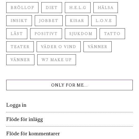
BRÖLLOP
DIET
H.E.L.G
HÄLSA
INSIKT
JOBBET
KISAR
L.O.V.E
LÅST
POSITIVT
SJUKDOM
TATTO
TEATER
VÄDER O VIND
VÄNNER
VÄNNER
W7 MAKE UP
ONLY FOR ME…
Logga in
Flöde för inlägg
Flöde för kommentarer