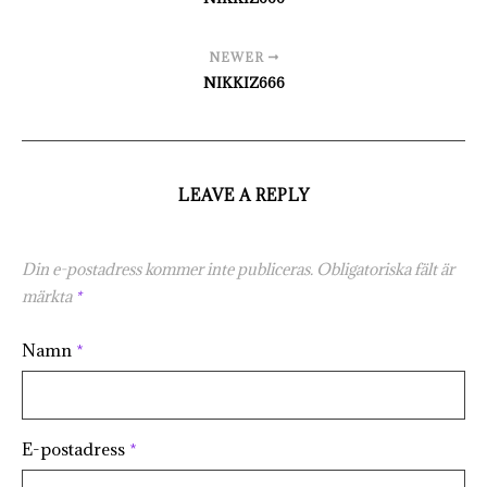
NEWER
NIKKIZ666
LEAVE A REPLY
Din e-postadress kommer inte publiceras.
Obligatoriska fält är
märkta
*
Namn
*
E-postadress
*