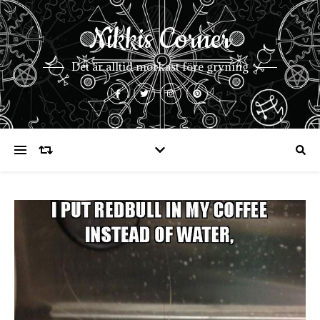
Nikkis Corner
Det är alltid mörkast före gryning