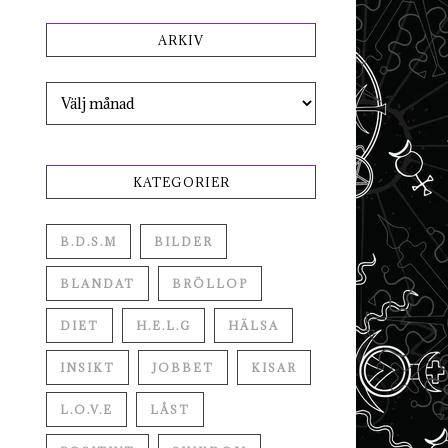
ARKIV
Arkiv
KATEGORIER
B.D.S.M
BILDER
BLANDAT
BRÖLLOP
DIET
H.E.L.G
HÄLSA
INSIKT
JOBBET
KISAR
L.O.V.E
LÅST