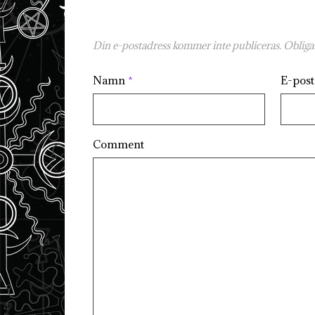
Din e-postadress kommer inte publiceras.
Obligat
Namn
*
E-pos
Comment