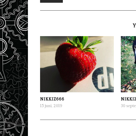
Y
NIKKIZ666
NIKKI
15 juni, 2019
30 sept