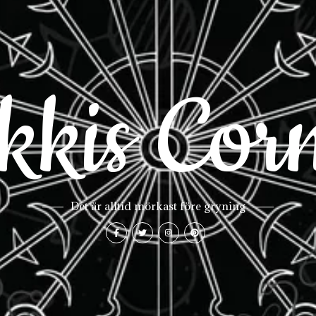
kkis Cor
Det är alltid mörkast före gryning