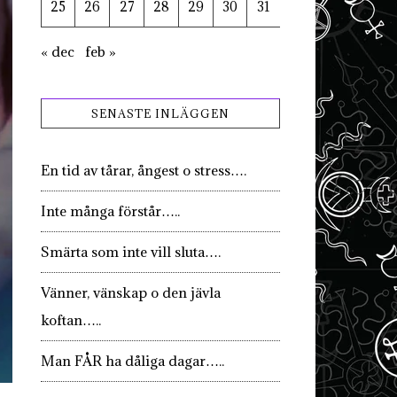
25
26
27
28
29
30
31
« dec
feb »
SENASTE INLÄGGEN
En tid av tårar, ångest o stress….
Inte många förstår…..
Smärta som inte vill sluta….
Vänner, vänskap o den jävla
koftan…..
Man FÅR ha dåliga dagar…..