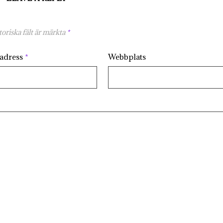
oriska fält är märkta
*
tadress
*
Webbplats