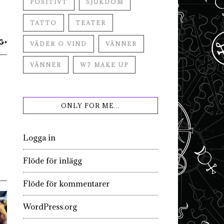
POSITIVT
SJUKDOM
TATTO
TEATER
VÄDER O VIND
VÄNNER
VÄNNER
W7 MAKE UP
ONLY FOR ME…
Logga in
Flöde för inlägg
Flöde för kommentarer
WordPress.org