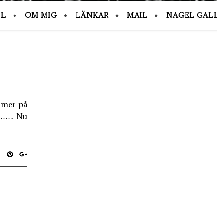
IL
OM MIG
LÄNKAR
MAIL
NAGEL GALL
ommer på
n…….. Nu