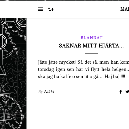
MA
BLANDAT
SAKNAR MITT HJÄRTA…
Jätte jätte mycket! Så det så, men han k
torsdag igen sen har vi flytt hela helge
ska jag ha kaffe o sen ut o gå…. Haj baj!!!!!
By
Nikki