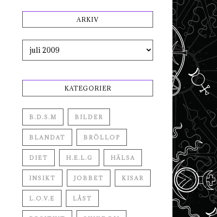
ARKIV
Arkiv
KATEGORIER
B.D.S.M
BILDER
BLANDAT
BRÖLLOP
DIET
H.E.L.G
HÄLSA
INSIKT
JOBBET
KISAR
L.O.V.E
LÅST