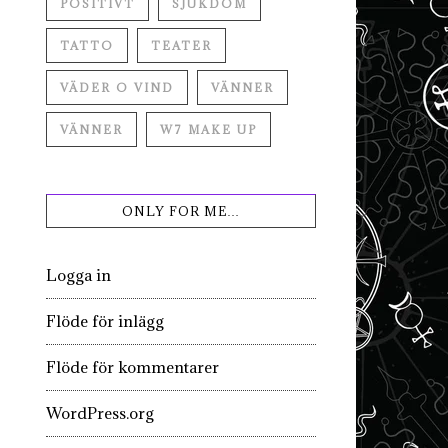
POSITIVT
SJUKDOM
TATTO
TEATER
VÄDER O VIND
VÄNNER
VÄNNER
W7 MAKE UP
ONLY FOR ME…
Logga in
Flöde för inlägg
Flöde för kommentarer
WordPress.org