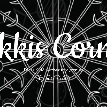
kkis Cor
Det är alltid mörkast före gryning