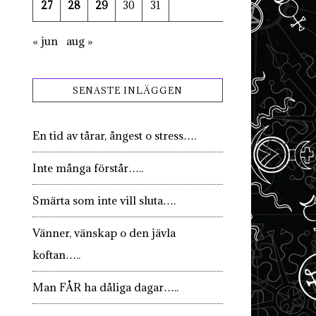
27
28
29
30
31
« jun
aug »
SENASTE INLÄGGEN
En tid av tårar, ångest o stress….
Inte många förstår…..
Smärta som inte vill sluta….
Vänner, vänskap o den jävla
koftan…..
Man FÅR ha dåliga dagar…..