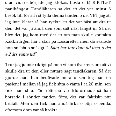
utan vidare började jag klökas, hosta o få RIKTIGT
panikångest. Tandläkaren sa det att det var minst 3
besök till för att rot fylla denna tanden o det VET jag att
jag inte klarar så han tyckte att det var bäst att dra ut
den, det var ju ändå den som satt näst längst in. Så det
blev det, jag kom med det att om man skulle kontakta
Käkkirurgen här i stan på Lassarettet, men då svarade
hon snabbt o snäsigt
” -Sånt har inte dom tid med, o det
e 2 års vänte tid”
Tror jag ju inte riktigt på men vi kom överrens om att vi
skulle dra ut den eller rättare sagt tandläkaren. Så det
gjorde han, han bedövade mera o sen tog han en
pasient i mellan så jag fick sitta o vänta i ca 20 min, sen
fick han slita. För rötterna var kloformade så han
borrade i sönder tanden först, det var faktiskt rätt
brutalt. Men den fick han ändå lirka o böja o benda,
eftersom dom var så krökta.