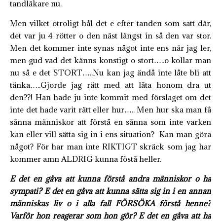
tandläkare nu.
Men vilket otroligt hål det e efter tanden som satt där,
det var ju 4 rötter o den näst längst in så den var stor.
Men det kommer inte synas något inte ens när jag ler,
men gud vad det känns konstigt o stort…..o kollar man
nu så e det STORT…..Nu kan jag ändå inte låte bli att
tänka…..Gjorde jag rätt med att låta honom dra ut
den??! Han hade ju inte kommit med förslaget om det
inte det hade varit rätt eller hur….. Men hur ska man få
sånna människor att förstå en sånna som inte varken
kan eller vill sätta sig in i ens situation? Kan man göra
något? För har man inte RIKTIGT skräck som jag har
kommer amn ALDRIG kunna föstå heller.
E det en gåva att kunna förstå andra människor o ha
sympati? E det en gåva att kunna sätta sig in i en annan
människas liv o i alla fall FÖRSÖKA förstå henne?
Varför hon reagerar som hon gör? E det en gåva att ha