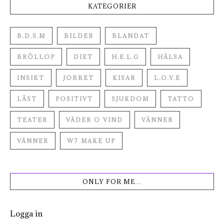
KATEGORIER
B.D.S.M
BILDER
BLANDAT
BRÖLLOP
DIET
H.E.L.G
HÄLSA
INSIKT
JOBBET
KISAR
L.O.V.E
LÅST
POSITIVT
SJUKDOM
TATTO
TEATER
VÄDER O VIND
VÄNNER
VÄNNER
W7 MAKE UP
ONLY FOR ME…
Logga in