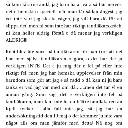
så kom tårarna ändå, jag bara hatar vara så här nervös,
det e hemskt o speciellt när man får sådan ångest, jag
vet inte vart jag ska ta vägen, jag vill bara dö för att
slippa det. men ni som inte har riktigt tandläkarskräck,
ni kan heller aldrig förstå o då menar jag verkligen
ALDRIG!!!
Kent blev lite snee på tandläkaren för han tror att det
har med själva tandläkaren o göra, o det har det ju
verkligen INTE. Det e ju mig där e fel på eller inte
riktigt fel, men jag har hemska upplevelser från min
barndom som gör att jag e så rädd o då kan ni ju bara
tänka er vad jag var med om då…….men det tar vi en
annan gång. Som sagt det e verkligen inte fel på
tandläkaren, man kan inte ha en bättre tandläkaren än
Kjell, tycker i alla fall inte jag, så jag har en
undersökningstid den 19 maj o det kommer ju inte vara
något alls om man jämför med detta! Nä nog om