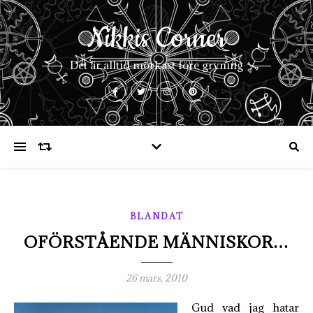
Nikkis Corner
Det är alltid mörkast före gryning
BLANDAT
OFÖRSTÅENDE MÄNNISKOR…
26 mars, 2010
Gud vad jag hatar