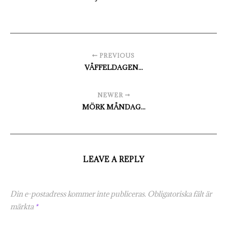
PREVIOUS
VÅFFELDAGEN...
NEWER
MÖRK MÅNDAG...
LEAVE A REPLY
Din e-postadress kommer inte publiceras.
Obligatoriska fält är
märkta
*