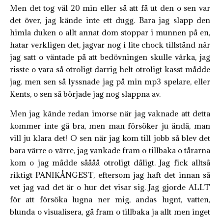
Men det tog väl 20 min eller så att få ut den o sen var
det över, jag kände inte ett dugg. Bara jag slapp den
himla duken o allt annat dom stoppar i munnen på en,
hatar verkligen det, jagvar nog i lite chock tillstånd när
jag satt o väntade på att bedövningen skulle värka, jag
risste o vara så otroligt darrig helt otroligt kasst mådde
jag. men sen så lyssnade jag på min mp3 spelare, eller
Kents, o sen så började jag nog slappna av.
Men jag kände redan imorse när jag vaknade att detta
kommer inte gå bra, men man försöker ju ändå, man
vill ju klara det! O sen när jag kom till jobb så blev det
bara värre o värre, jag vankade fram o tillbaka o tårarna
kom o jag mådde såååå otroligt dåligt. Jag fick alltså
riktigt PANIKÅNGEST, eftersom jag haft det innan så
vet jag vad det är o hur det visar sig. Jag gjorde ALLT
för att försöka lugna ner mig, andas lugnt, vatten,
blunda o visualisera, gå fram o tillbaka ja allt men inget