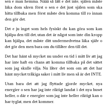
sen e man hemma. Näää så lätt e det inte, själen måste
läka dom såren först o sen e det just själen som ska
hitta tillbaka men först måste den komma till ro innan
den gör det.
Det e ju inget som hels fysiskt du kan göra som kan
hjälpa den till det, utan det är något som inte din kropp
kan hjälpa, det måste ditt undermedvetna läka själv o
det gör den men bara om du tillåter den till det.
Det har hänt så mycket nu under en tid i mitt liv att jag
har inte haft en chans att komma tillbaka på det sättet
som jag skulle vilja. Nu låter det som om att det har
hänt mycket tråkiga saker i mitt liv men så är det INTE.
Utan bara det att jag flyttade gjorde mycket, nya
energier o sen har jag inte riktigt landat i det nya huset
heller, o där e energier som jag inte heller riktigt kan o
har tyglat, men det kommer.