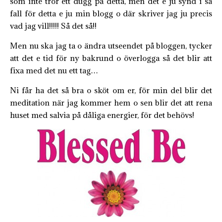
som inte tror ett dugg på detta, men det e ju synd i så
fall för detta e ju min blogg o där skriver jag ju precis
vad jag vill!!!!! Så det så!!
Men nu ska jag ta o ändra utseendet på bloggen, tycker
att det e tid för ny bakrund o överlogga så det blir att
fixa med det nu ett tag…
Ni får ha det så bra o sköt om er, för min del blir det
meditation när jag kommer hem o sen blir det att rena
huset med salvia på dåliga energier, för det behövs!