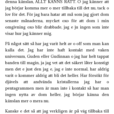
denna känslan, ALLT KÄNNS RÄTT. O jag känner att
jag börjar komma mer o mer tillbaka till det nu, tack o
lov för det. För jag bara hatar att må som jag gjort dom
senaste månaderna, mycket oxo för att dom i min
omgivning oxo blir drabbade, jag e ju ingen som inte
visar hur jag känner mig.
På något sätt så har jag varit helt av o off som man kan
kalla det. Jag har inte haft kontakt med vaken
universum, Guden eller Gudinnan o jag har helt tappat
banden till magin, ja jag vet att det säkert låter konstigt
men det e just den jag e, jag e inte normal, har aldrig
varit o kommer aldrig att bli det heller. Har försökt för
djävels att andvända kristallerna jag har o
pentagrammen men är man inte i kontakt så har man
ingen nytta av dom heller, jag börjar känna den
känslan mer o mera nu.
Kanske e det så att jag verkligen är på väg tillbaka till