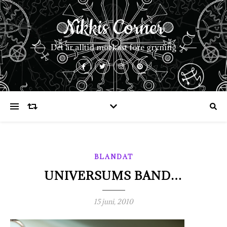
Nikkis Corner
Det är alltid mörkast före gryning
BLANDAT
UNIVERSUMS BAND…
15 juni, 2010