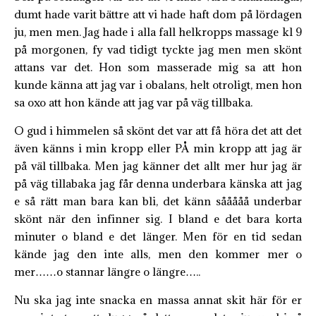
dumt hade varit bättre att vi hade haft dom på lördagen
ju, men men. Jag hade i alla fall helkropps massage kl 9
på morgonen, fy vad tidigt tyckte jag men men skönt
attans var det. Hon som masserade mig sa att hon
kunde känna att jag var i obalans, helt otroligt, men hon
sa oxo att hon kände att jag var på väg tillbaka.
O gud i himmelen så skönt det var att få höra det att det
även känns i min kropp eller PÅ min kropp att jag är
på väl tillbaka. Men jag känner det allt mer hur jag är
på väg tillabaka jag får denna underbara känska att jag
e så rätt man bara kan bli, det känn sååååå underbar
skönt när den infinner sig. I bland e det bara korta
minuter o bland e det länger. Men för en tid sedan
kände jag den inte alls, men den kommer mer o
mer……o stannar längre o längre…..
Nu ska jag inte snacka en massa annat skit här för er