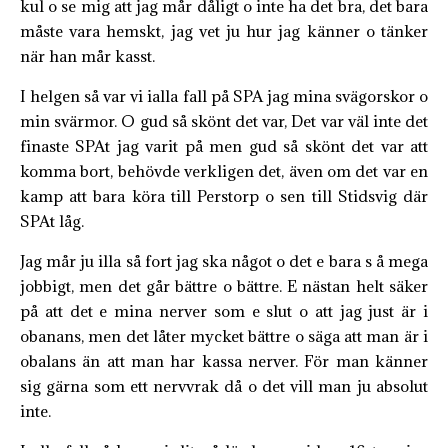
kul o se mig att jag mår dåligt o inte ha det bra, det bara
måste vara hemskt, jag vet ju hur jag känner o tänker
när han mår kasst.
I helgen så var vi ialla fall på SPA jag mina svägorskor o
min svärmor. O gud så skönt det var, Det var väl inte det
finaste SPAt jag varit på men gud så skönt det var att
komma bort, behövde verkligen det, även om det var en
kamp att bara köra till Perstorp o sen till Stidsvig där
SPAt låg.
Jag mår ju illa så fort jag ska något o det e bara s å mega
jobbigt, men det går bättre o bättre. E nästan helt säker
på att det e mina nerver som e slut o att jag just är i
obanans, men det låter mycket bättre o säga att man är i
obalans än att man har kassa nerver. För man känner
sig gärna som ett nervvrak då o det vill man ju absolut
inte.