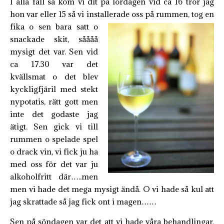
I alla fall så kom vi dit på lördagen vid ca 16 tror jag
hon var eller 15 så vi installerade oss på rummen, tog en
fika o sen
bara satt o
snackade skit, såååå
mysigt det var. Sen vid
ca 17.30 var det
kvällsmat o det blev
kyckligfjäril med stekt
nypotatis, rätt gott men
inte det godaste jag
ätigt. Sen gick vi till
rummen o spelade spel
o drack vin, vi fick ju ha
med oss för det var ju
alkoholfritt där…..men
men vi hade det mega mysigt ändå. O vi hade så kul att
jag skrattade så jag fick ont i magen……
Sen på söndagen var det att vi hade våra behandlingar,