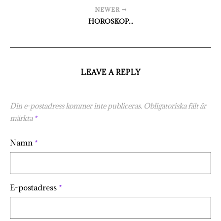
NEWER
HOROSKOP...
LEAVE A REPLY
Din e-postadress kommer inte publiceras.
Obligatoriska fält är
märkta
*
Namn
*
E-postadress
*