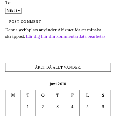
To:
Denna webbplats använder Akismet för att minska
skräppost.
Lär dig hur din kommentardata bearbetas
.
ÅRET DÅ ALLT VÄNDER.
juni 2010
M
T
O
T
F
L
S
1
2
3
4
5
6