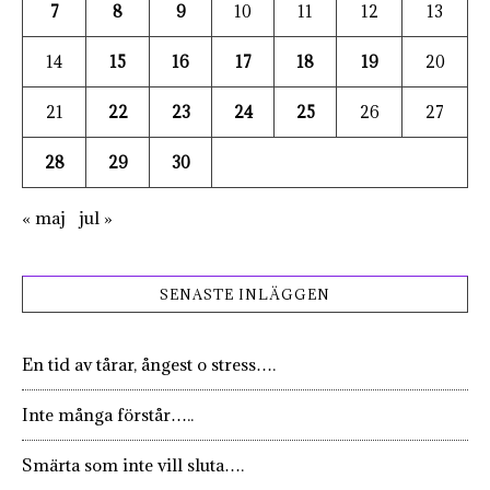
7
8
9
10
11
12
13
14
15
16
17
18
19
20
21
22
23
24
25
26
27
28
29
30
« maj
jul »
SENASTE INLÄGGEN
En tid av tårar, ångest o stress….
Inte många förstår…..
Smärta som inte vill sluta….