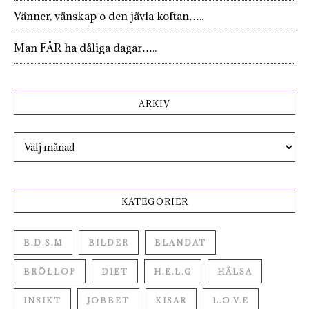
Vänner, vänskap o den jävla koftan…..
Man FÅR ha dåliga dagar…..
ARKIV
Arkiv
KATEGORIER
B.D.S.M
BILDER
BLANDAT
BRÖLLOP
DIET
H.E.L.G
HÄLSA
INSIKT
JOBBET
KISAR
L.O.V.E