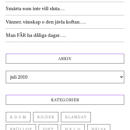
Smärta som inte vill sluta….
Vänner, vänskap o den jävla koftan…..
Man FÅR ha dåliga dagar…..
ARKIV
Arkiv
KATEGORIER
B.D.S.M
BILDER
BLANDAT
BRÖLLOP
DIET
H.E.L.G
HÄLSA