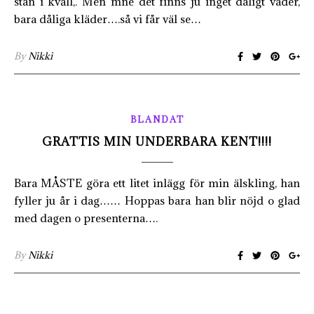
stan i kväll,. Men mne det finns ju inget dåligt väder,
bara dåliga kläder….så vi får väl se…
By
Nikki
BLANDAT
GRATTIS MIN UNDERBARA KENT!!!!
Bara MÅSTE göra ett litet inlägg för min älskling, han
fyller ju år i dag…… Hoppas bara han blir nöjd o glad
med dagen o presenterna….
By
Nikki