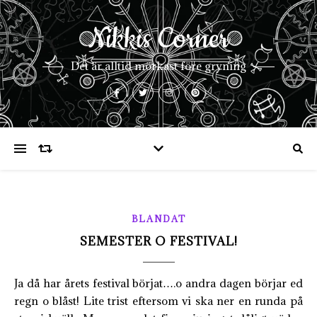
Nikkis Corner
Det är alltid mörkast före gryning
BLANDAT
SEMESTER O FESTIVAL!
Ja då har årets festival börjat….o andra dagen börjar ed
regn o blåst! Lite trist eftersom vi ska ner en runda på