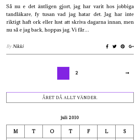
Så nu e det äntligen gjort, jag har varit hos jobbiga
tandläkare, fy tusan vad jag hatar det. Jag har inte
riktigt haft ork eller lust att skriva dagarna innan, men
nu så e jag back, hoppas jag. Vi får…
By
Nikki
1
2
ÅRET DÅ ALLT VÄNDER.
juli 2010
M
T
O
T
F
L
S