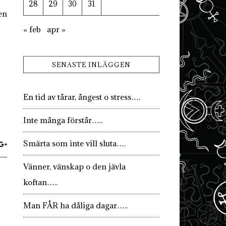
28
29
30
31
en
« feb
apr »
SENASTE INLÄGGEN
En tid av tårar, ångest o stress….
Inte många förstår…..
Smärta som inte vill sluta….
Vänner, vänskap o den jävla
koftan…..
Man FÅR ha dåliga dagar…..