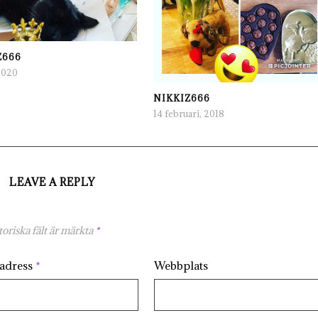
Z666
2020
NIKKIZ666
14 februari, 2018
LEAVE A REPLY
oriska fält är märkta
*
tadress
*
Webbplats