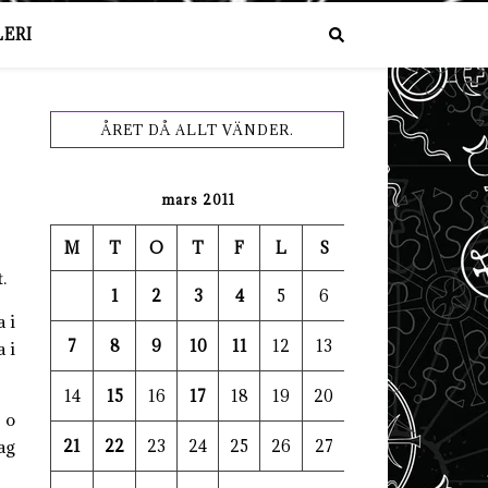
ERI
ÅRET DÅ ALLT VÄNDER.
mars 2011
M
T
O
T
F
L
S
.
1
2
3
4
5
6
a i
7
8
9
10
11
12
13
 i
14
15
16
17
18
19
20
 o
ag
21
22
23
24
25
26
27