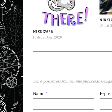
NIKKI
16 maj, 
NIKKIZ666
15 december, 2020
Din e-postadress kommer inte publiceras.
Obligat
Namn
*
E-pos