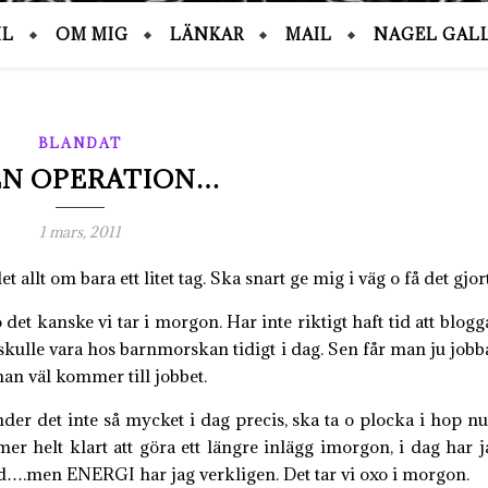
IL
OM MIG
LÄNKAR
MAIL
NAGEL GALL
BLANDAT
EN OPERATION…
1 mars, 2011
det allt om bara ett litet tag. Ska snart ge mig i väg o få det gjort
 det kanske vi tar i morgon. Har inte riktigt haft tid att blogg
skulle vara hos barnmorskan tidigt i dag. Sen får man ju jobba
an väl kommer till jobbet.
er det inte så mycket i dag precis, ska ta o plocka i hop nu
r helt klart att göra ett längre inlägg imorgon, i dag har j
id….men ENERGI har jag verkligen. Det tar vi oxo i morgon.