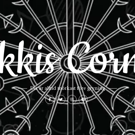
kkis Cor
Det är alltid mörkast före gryning