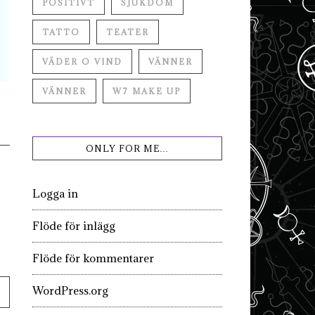
POSITIVT
SJUKDOM
TATTO
TEATER
VÄDER O VIND
VÄNNER
VÄNNER
W7 MAKE UP
ONLY FOR ME…
Logga in
Flöde för inlägg
Flöde för kommentarer
WordPress.org