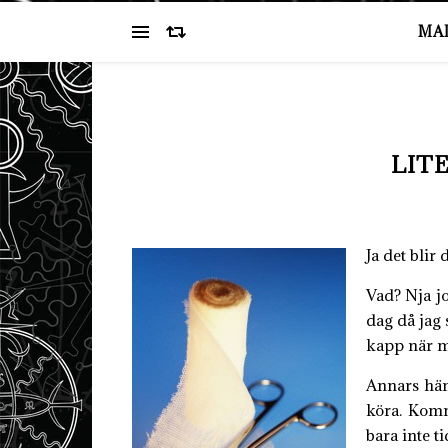
MA
LIT
Ja det blir 
Vad? Nja jo
dag då jag 
kapp när m
Annars händ
köra. Komme
bara inte t