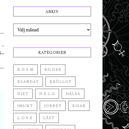
ARKIV
Arkiv
R
..
KATEGORIER
B.D.S.M
BILDER
BLANDAT
BRÖLLOP
DIET
H.E.L.G
HÄLSA
INSIKT
JOBBET
KISAR
L.O.V.E
LÅST