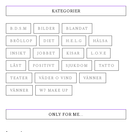
KATEGORIER
B.D.S.M
BILDER
BLANDAT
BRÖLLOP
DIET
H.E.L.G
HÄLSA
INSIKT
JOBBET
KISAR
L.O.V.E
LÅST
POSITIVT
SJUKDOM
TATTO
TEATER
VÄDER O VIND
VÄNNER
VÄNNER
W7 MAKE UP
ONLY FOR ME…