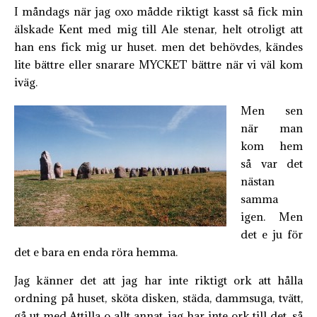
I måndags när jag oxo mådde riktigt kasst så fick min
älskade Kent med mig till Ale stenar, helt otroligt att
han ens fick mig ur huset. men det behövdes, kändes
lite bättre eller snarare MYCKET bättre när vi väl kom
iväg.
Men sen
när man
kom hem
så var det
nästan
samma
igen. Men
det e ju för
det e bara en enda röra hemma.
Jag känner det att jag har inte riktigt ork att hålla
ordning på huset, sköta disken, städa, dammsuga, tvätt,
gå ut med Attilla o allt annat. jag har inte ork till det, så