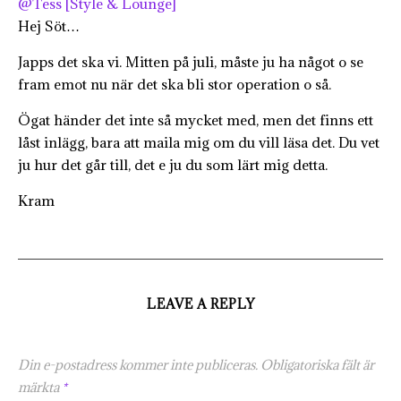
@Tess [Style & Lounge]
Hej Söt…
Japps det ska vi. Mitten på juli, måste ju ha något o se
fram emot nu när det ska bli stor operation o så.
Ögat händer det inte så mycket med, men det finns ett
låst inlägg, bara att maila mig om du vill läsa det. Du vet
ju hur det går till, det e ju du som lärt mig detta.
Kram
LEAVE A REPLY
Din e-postadress kommer inte publiceras.
Obligatoriska fält är
märkta
*