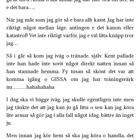
e det bara…..
När jag mår som jag gör så e bara allt kasst. Jag har inte
riktigt något mellan läge, antingen e det kanon eller
katastrof! Vet inte riktigt varför, jag e väl litta knäpp tror
jag…
Så i går så kom jag iväg o tränade, själv. Kent pallade
inte han hade inte sovit något direkt natten innan så
han stannade hemma. Fy tusan så skönt det var att
komma igång o GISSA om jag har träningsvärk
nu………hahahahaha
I dag ska vi bägge iväg, jag skulle egentligen inte men
jag tänkte det att jag kan ju gå litta o sen kan jag köra
lite armar så gör jag i alla fall något idag, bättre än inget
ju.
Men innan jag kör hem så ska jag köra o handla, det