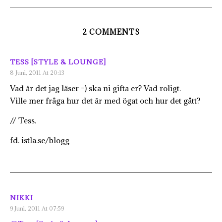
2 COMMENTS
TESS [STYLE & LOUNGE]
8 Juni, 2011 At 20:13
Vad är det jag läser =) ska ni gifta er? Vad roligt.
Ville mer fråga hur det är med ögat och hur det gått?
// Tess.
fd. istla.se/blogg
NIKKI
9 Juni, 2011 At 07:59