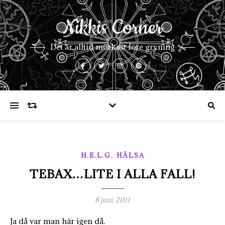
Nikkis Corner
Det är alltid mörkast före gryning
,
H.E.L.G
HÄLSA
TEBAX…LITE I ALLA FALL!
8 juni, 2011
Ja då var man här igen då.