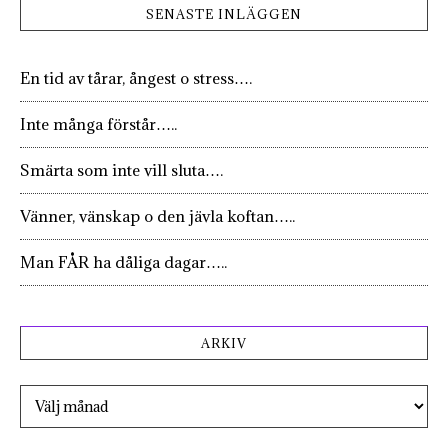
SENASTE INLÄGGEN
En tid av tårar, ångest o stress….
Inte många förstår…..
Smärta som inte vill sluta….
Vänner, vänskap o den jävla koftan…..
Man FÅR ha dåliga dagar…..
ARKIV
Arkiv