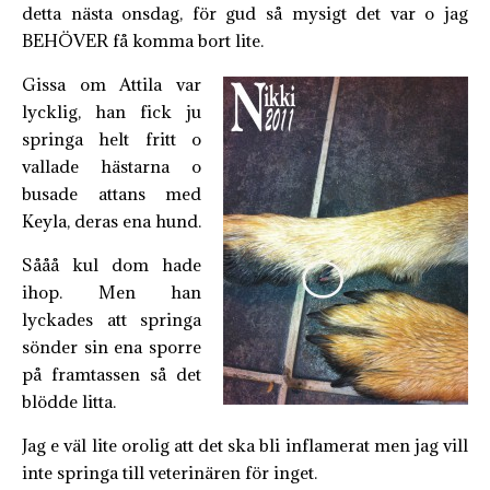
detta nästa onsdag, för gud så mysigt det var o jag
BEHÖVER få komma bort lite.
Gissa om Attila var
lycklig, han fick ju
springa helt fritt o
vallade hästarna o
busade attans med
Keyla, deras ena hund.
Sååå kul dom hade
ihop. Men han
lyckades att springa
sönder sin ena sporre
på framtassen så det
blödde litta.
Jag e väl lite orolig att det ska bli inflamerat men jag vill
inte springa till veterinären för inget.