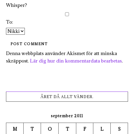
Whisper?
To:
Denna webbplats använder Akismet för att minska
skräppost.
Lär dig hur din kommentardata bearbetas
.
ÅRET DÅ ALLT VÄNDER.
september 2011
M
T
O
T
F
L
S