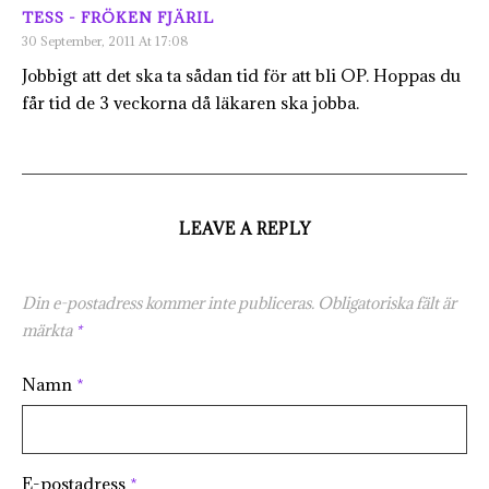
TESS - FRÖKEN FJÄRIL
30 September, 2011 At 17:08
Jobbigt att det ska ta sådan tid för att bli OP. Hoppas du
får tid de 3 veckorna då läkaren ska jobba.
LEAVE A REPLY
Din e-postadress kommer inte publiceras.
Obligatoriska fält är
märkta
*
Namn
*
E-postadress
*