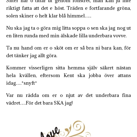
Sitter här o tittar ut genom fönstret, man kan ju inte
riktigt fatta att det e höst. Träden e fortfarande gröna,
solen skiner o helt klar blå himmel…..
Nu ska jag ta o göra mig litta soppa o sen ska jag nog ut
en liten runda med min älskade lilla underbara vovve.
Ta nu hand om er o sköt om er så bra ni bara kan, för
det tänker jag allt göra.
Kommer visserligen sitta hemma själv säkert nästan
hela kvällen, eftersom Kent ska jobba över attans
idag….*snyft*
Var nu rädda om er o njut av det underbara fina
vädret….För det bara SKA jag!