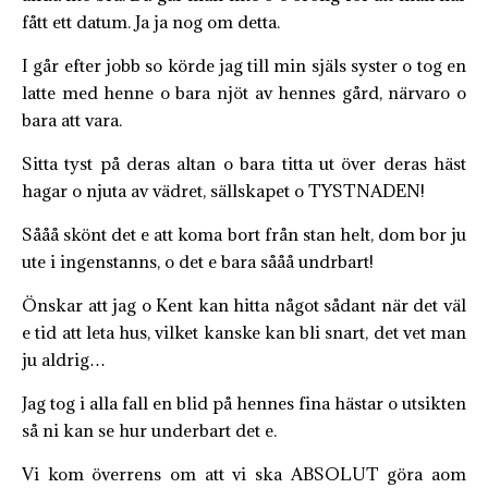
fått ett datum. Ja ja nog om detta.
I går efter jobb so körde jag till min själs syster o tog en
latte med henne o bara njöt av hennes gård, närvaro o
bara att vara.
Sitta tyst på deras altan o bara titta ut över deras häst
hagar o njuta av vädret, sällskapet o TYSTNADEN!
Sååå skönt det e att koma bort från stan helt, dom bor ju
ute i ingenstanns, o det e bara sååå undrbart!
Önskar att jag o Kent kan hitta något sådant när det väl
e tid att leta hus, vilket kanske kan bli snart, det vet man
ju aldrig…
Jag tog i alla fall en blid på hennes fina hästar o utsikten
så ni kan se hur underbart det e.
Vi kom överrens om att vi ska ABSOLUT göra aom