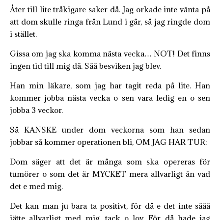
Åter till lite tråkigare saker då. Jag orkade inte vänta på
att dom skulle ringa från Lund i går, så jag ringde dom
i stället.
Gissa om jag ska komma nästa vecka… NOT! Det finns
ingen tid till mig då. Såå besviken jag blev.
Han min läkare, som jag har tagit reda på lite. Han
kommer jobba nästa vecka o sen vara ledig en o sen
jobba 3 veckor.
Så KANSKE under dom veckorna som han sedan
jobbar så kommer operationen bli, OM JAG HAR TUR:
Dom säger att det är många som ska opereras för
tumörer o som det är MYCKET mera allvarligt än vad
det e med mig.
Det kan man ju bara ta positivt, för då e det inte sååå
jätte allvarligt med mig,
tack o lov. För då hade jag