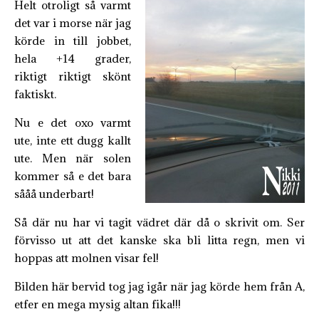
Helt otroligt så varmt
det var i morse när jag
körde in till jobbet,
hela +14 grader,
riktigt riktigt skönt
faktiskt.
Nu e det oxo varmt
ute, inte ett dugg kallt
ute. Men när solen
kommer så e det bara
sååå underbart!
Så där nu har vi tagit vädret där då o skrivit om. Ser
förvisso ut att det kanske ska bli litta regn, men vi
hoppas att molnen visar fel!
Bilden här bervid tog jag igår när jag körde hem från A,
etfer en mega mysig altan fika!!!