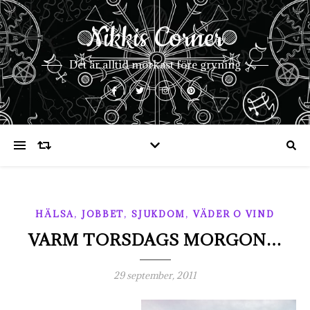
Nikkis Corner
Det är alltid mörkast före gryning
,
,
,
HÄLSA
JOBBET
SJUKDOM
VÄDER O VIND
VARM TORSDAGS MORGON…
29 september, 2011