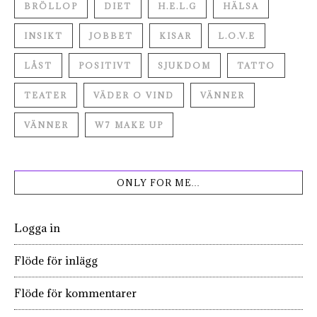
BRÖLLOP
DIET
H.E.L.G
HÄLSA
INSIKT
JOBBET
KISAR
L.O.V.E
LÅST
POSITIVT
SJUKDOM
TATTO
TEATER
VÄDER O VIND
VÄNNER
VÄNNER
W7 MAKE UP
ONLY FOR ME…
Logga in
Flöde för inlägg
Flöde för kommentarer