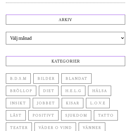
ARKIV
Arkiv
KATEGORIER
B.D.S.M
BILDER
BLANDAT
BRÖLLOP
DIET
H.E.L.G
HÄLSA
INSIKT
JOBBET
KISAR
L.O.V.E
LÅST
POSITIVT
SJUKDOM
TATTO
TEATER
VÄDER O VIND
VÄNNER