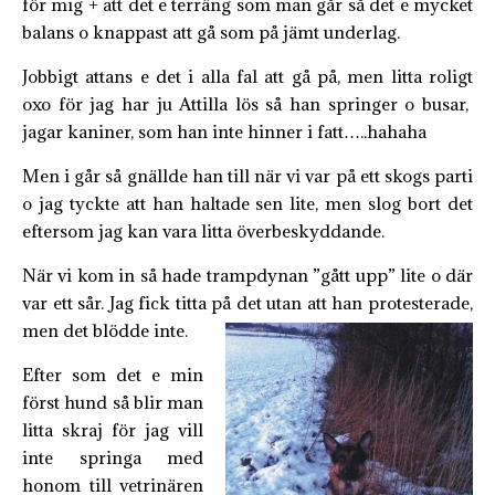
för mig + att det e terräng som man går så det e mycket
balans o knappast att gå som på jämt underlag.
Jobbigt attans e det i alla fal att gå på, men litta roligt
oxo för jag har ju Attilla lös så han springer o busar,
jagar kaniner, som han inte hinner i fatt…..hahaha
Men i går så gnällde han till när vi var på ett skogs parti
o jag tyckte att han haltade sen lite, men slog bort det
eftersom jag kan vara litta överbeskyddande.
När vi kom in så hade trampdynan ”gått upp” lite o där
var ett sår. Jag fick titta på det utan att han protesterade,
men det blödde inte.
Efter som det e min
först hund så blir man
litta skraj för jag vill
inte springa med
honom till vetrinären