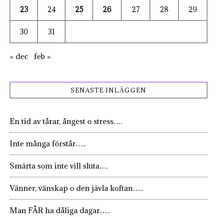
23
24
25
26
27
28
29
30
31
« dec
feb »
SENASTE INLÄGGEN
En tid av tårar, ångest o stress….
Inte många förstår…..
Smärta som inte vill sluta….
Vänner, vänskap o den jävla koftan…..
Man FÅR ha dåliga dagar…..