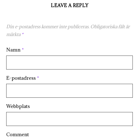
LEAVE A REPLY
Din e-postadress kommer inte publiceras.
Obligatoriska fält är
märkta
*
Namn
*
E-postadress
*
Webbplats
Comment