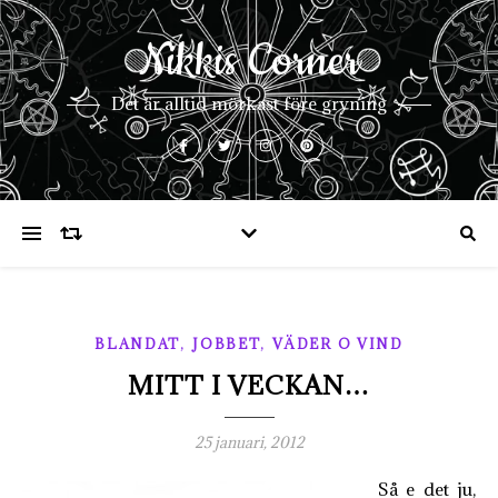
Nikkis Corner
Det är alltid mörkast före gryning
,
,
BLANDAT
JOBBET
VÄDER O VIND
MITT I VECKAN…
25 januari, 2012
Så e det ju,