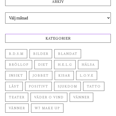
ARKIV
Arkiv
KATEGORIER
B.D.S.M
BILDER
BLANDAT
BRÖLLOP
DIET
H.E.L.G
HÄLSA
INSIKT
JOBBET
KISAR
L.O.V.E
LÅST
POSITIVT
SJUKDOM
TATTO
TEATER
VÄDER O VIND
VÄNNER
VÄNNER
W7 MAKE UP