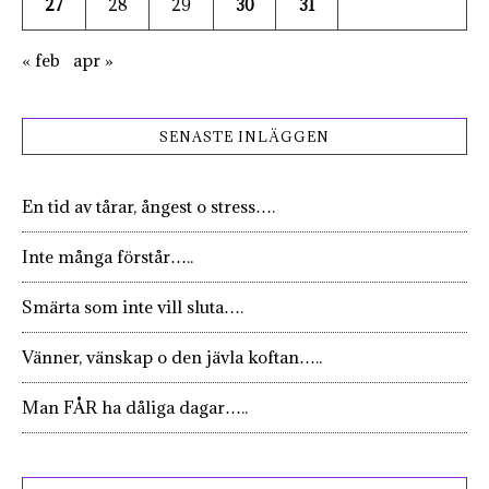
27
28
29
30
31
« feb
apr »
SENASTE INLÄGGEN
En tid av tårar, ångest o stress….
Inte många förstår…..
Smärta som inte vill sluta….
Vänner, vänskap o den jävla koftan…..
Man FÅR ha dåliga dagar…..