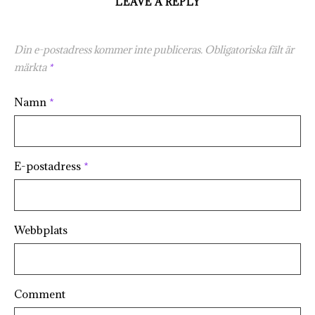
LEAVE A REPLY
Din e-postadress kommer inte publiceras.
Obligatoriska fält är
märkta
*
Namn
*
E-postadress
*
Webbplats
Comment