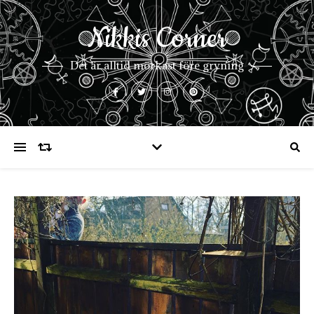
Nikkis Corner
Det är alltid mörkast före gryning