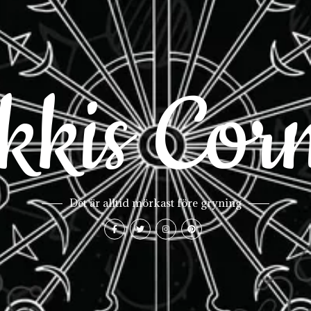
kkis Cor
Det är alltid mörkast före gryning