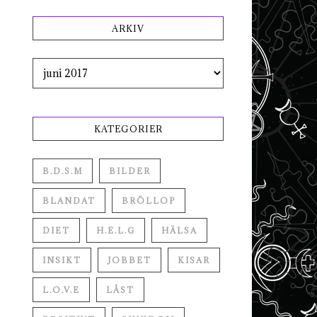
ARKIV
Arkiv
KATEGORIER
B.D.S.M
BILDER
BLANDAT
BRÖLLOP
DIET
H.E.L.G
HÄLSA
INSIKT
JOBBET
KISAR
L.O.V.E
LÅST