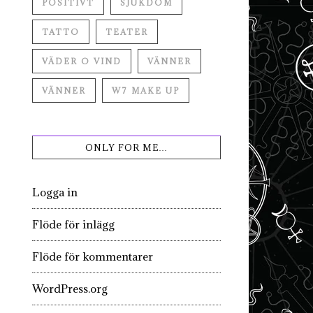
POSITIVT
SJUKDOM
TATTO
TEATER
VÄDER O VIND
VÄNNER
VÄNNER
W7 MAKE UP
ONLY FOR ME…
Logga in
Flöde för inlägg
Flöde för kommentarer
WordPress.org