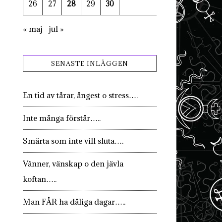
26
27
28
29
30
« maj
jul »
SENASTE INLÄGGEN
En tid av tårar, ångest o stress….
Inte många förstår…..
Smärta som inte vill sluta….
Vänner, vänskap o den jävla
koftan…..
Man FÅR ha dåliga dagar…..