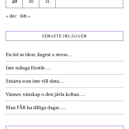
29
30
31
« dec
feb »
SENASTE INLÄGGEN
En tid av tårar, ångest o stress….
Inte många förstår…..
Smärta som inte vill sluta….
Vänner, vänskap o den jävla koftan…..
Man FÅR ha dåliga dagar…..