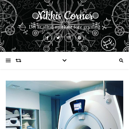
Nikkis Corner
Det är alltid mörkast före gryning