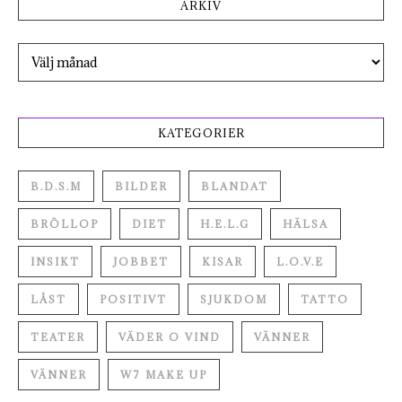
ARKIV
Arkiv
KATEGORIER
B.D.S.M
BILDER
BLANDAT
BRÖLLOP
DIET
H.E.L.G
HÄLSA
INSIKT
JOBBET
KISAR
L.O.V.E
LÅST
POSITIVT
SJUKDOM
TATTO
TEATER
VÄDER O VIND
VÄNNER
VÄNNER
W7 MAKE UP