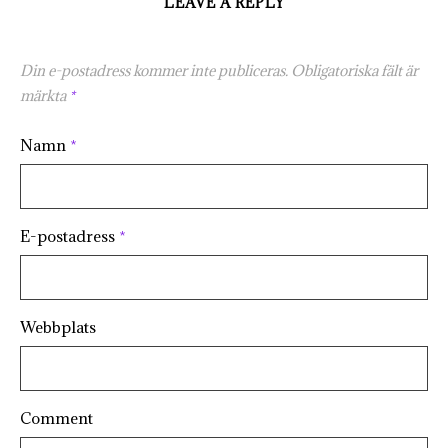
LEAVE A REPLY
Din e-postadress kommer inte publiceras.
Obligatoriska fält är
märkta
*
Namn
*
E-postadress
*
Webbplats
Comment