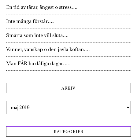
En tid av tårar, ångest o stress….
Inte många förstår…..
Smärta som inte vill sluta….
Vänner, vänskap o den jävla koftan…..
Man FÅR ha dåliga dagar…..
ARKIV
Arkiv
KATEGORIER