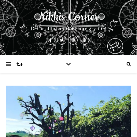
Nikkis Corner
Det är alltid mörkast före gryning