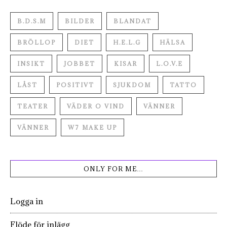
B.D.S.M
BILDER
BLANDAT
BRÖLLOP
DIET
H.E.L.G
HÄLSA
INSIKT
JOBBET
KISAR
L.O.V.E
LÅST
POSITIVT
SJUKDOM
TATTO
TEATER
VÄDER O VIND
VÄNNER
VÄNNER
W7 MAKE UP
ONLY FOR ME…
Logga in
Flöde för inlägg