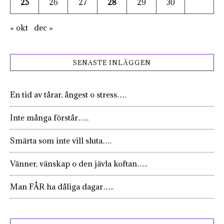
25
26
27
28
29
30
« okt
dec »
SENASTE INLÄGGEN
En tid av tårar, ångest o stress….
Inte många förstår…..
Smärta som inte vill sluta….
Vänner, vänskap o den jävla koftan…..
Man FÅR ha dåliga dagar…..