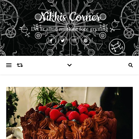
Nikkis Corner
Det är alltid mörkast före gryning