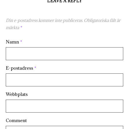
LEAVE A REPLY
Din e-postadress kommer inte publiceras.
Obligatoriska fält är
märkta
*
Namn
*
E-postadress
*
Webbplats
Comment