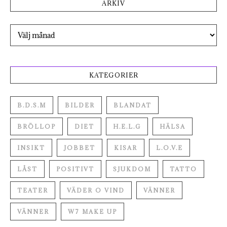
ARKIV
Arkiv
KATEGORIER
B.D.S.M
BILDER
BLANDAT
BRÖLLOP
DIET
H.E.L.G
HÄLSA
INSIKT
JOBBET
KISAR
L.O.V.E
LÅST
POSITIVT
SJUKDOM
TATTO
TEATER
VÄDER O VIND
VÄNNER
VÄNNER
W7 MAKE UP