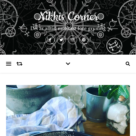
Nikkis Corner
Det är alltid mörkast före gryning