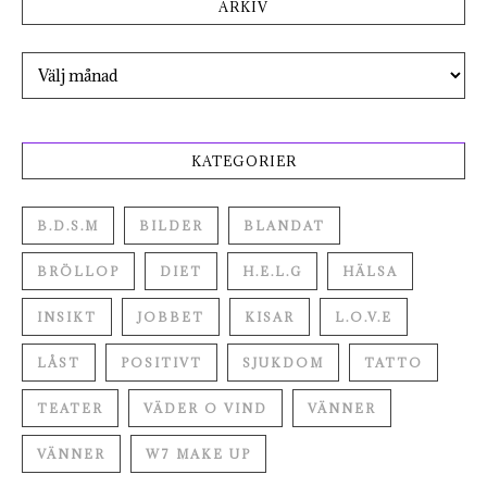
ARKIV
Arkiv
KATEGORIER
B.D.S.M
BILDER
BLANDAT
BRÖLLOP
DIET
H.E.L.G
HÄLSA
INSIKT
JOBBET
KISAR
L.O.V.E
LÅST
POSITIVT
SJUKDOM
TATTO
TEATER
VÄDER O VIND
VÄNNER
VÄNNER
W7 MAKE UP