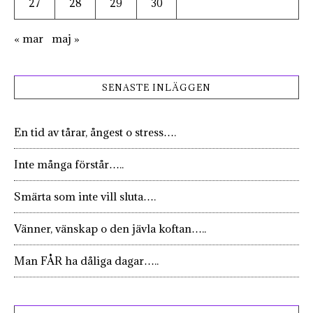
27
28
29
30
« mar
maj »
SENASTE INLÄGGEN
En tid av tårar, ångest o stress….
Inte många förstår…..
Smärta som inte vill sluta….
Vänner, vänskap o den jävla koftan…..
Man FÅR ha dåliga dagar…..