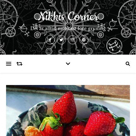
Nikkis Corner
Det är alltid mörkast före gryning