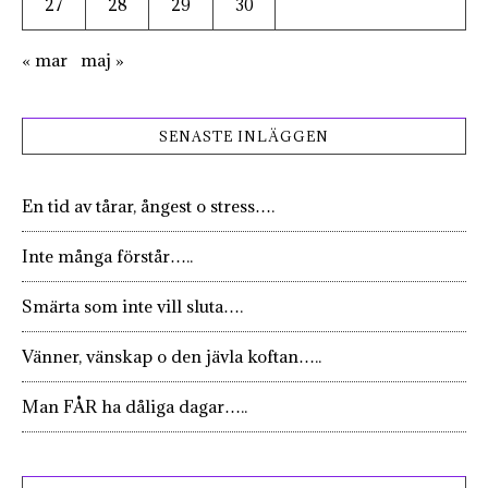
27
28
29
30
« mar
maj »
SENASTE INLÄGGEN
En tid av tårar, ångest o stress….
Inte många förstår…..
Smärta som inte vill sluta….
Vänner, vänskap o den jävla koftan…..
Man FÅR ha dåliga dagar…..