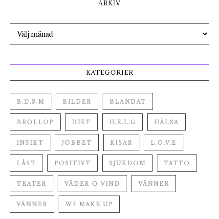
ARKIV
Arkiv
KATEGORIER
B.D.S.M
BILDER
BLANDAT
BRÖLLOP
DIET
H.E.L.G
HÄLSA
INSIKT
JOBBET
KISAR
L.O.V.E
LÅST
POSITIVT
SJUKDOM
TATTO
TEATER
VÄDER O VIND
VÄNNER
VÄNNER
W7 MAKE UP