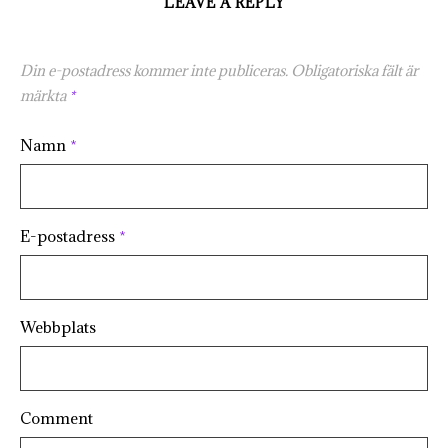
LEAVE A REPLY
Din e-postadress kommer inte publiceras.
Obligatoriska fält är
märkta
*
Namn
*
E-postadress
*
Webbplats
Comment