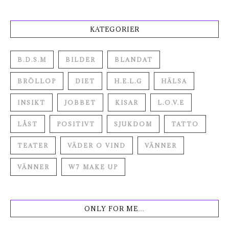
KATEGORIER
B.D.S.M
BILDER
BLANDAT
BRÖLLOP
DIET
H.E.L.G
HÄLSA
INSIKT
JOBBET
KISAR
L.O.V.E
LÅST
POSITIVT
SJUKDOM
TATTO
TEATER
VÄDER O VIND
VÄNNER
VÄNNER
W7 MAKE UP
ONLY FOR ME…