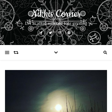
Nikkis Corner
Det är alltid mörkast före gryning