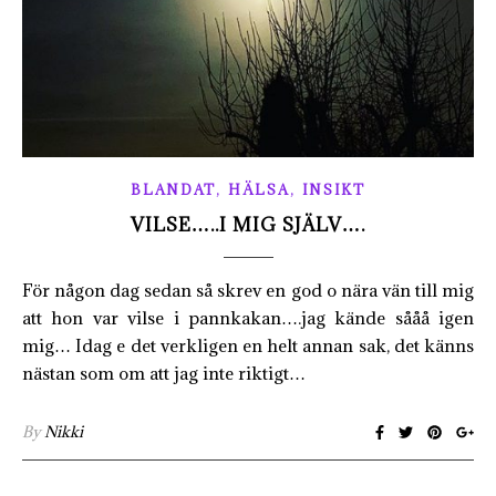
,
,
BLANDAT
HÄLSA
INSIKT
VILSE…..I MIG SJÄLV….
För någon dag sedan så skrev en god o nära vän till mig
att hon var vilse i pannkakan….jag kände sååå igen
mig… Idag e det verkligen en helt annan sak, det känns
nästan som om att jag inte riktigt…
By
Nikki