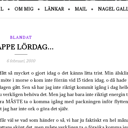
IL
OM MIG
LÄNKAR
MAIL
NAGEL GALL
BLANDAT
APPE LÖRDAG…
6 februari, 2010
fått så mycket o gjort idag o det känns litta trist. Min älskli
 möte i morse o kom inte förrän vid 15 tiden idag, o då hade 
agen gått. Sen så har jag inte riktigt kommit igång i dag helle
ju verkligen behöva det. Men jag har bara inte riktigt energin t
 bara MÅSTE ta o komma igång med packningen inför flytten
t jag har inte ork o göra det själv.
år väl se vad som händer o så, vi har ju faktiskt en hel mån
e attans skönt det, men måste verkligen ta o försöka komma ig