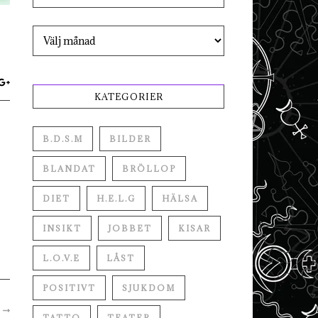
Arkiv
KATEGORIER
B.D.S.M
BILDER
BLANDAT
BRÖLLOP
DIET
H.E.L.G
HÄLSA
INSIKT
JOBBET
KISAR
L.O.V.E
LÅST
POSITIVT
SJUKDOM
R
TATTO
TEATER