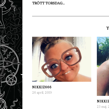
TRÖTT TORSDAG...
Y
NIKKIZ666
26 april, 2019
NIKKI
23 maj, 