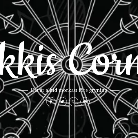
kkis Cor
Det är alltid mörkast före gryning