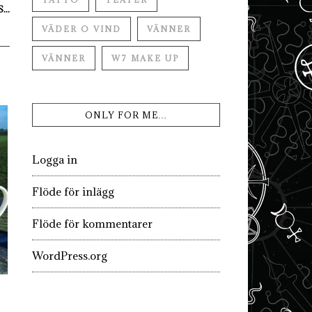
...
VÄDER O VIND
VÄNNER
VÄNNER
W7 MAKE UP
ONLY FOR ME…
Logga in
Flöde för inlägg
Flöde för kommentarer
WordPress.org