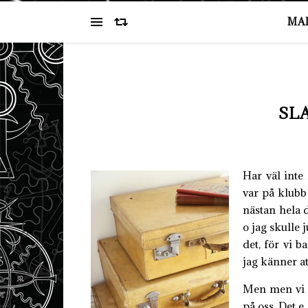
MA
SL
Har väl inte 
var på klubb
nästan hela d
o jag skulle 
det, för vi
jag känner at
Men men vi f
på oss. Det 