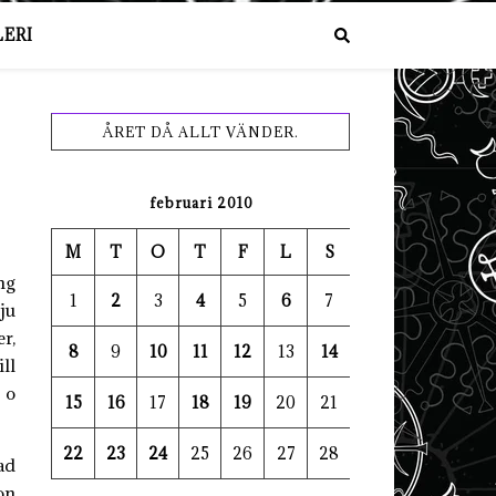
ERI
ÅRET DÅ ALLT VÄNDER.
februari 2010
M
T
O
T
F
L
S
ng
1
2
3
4
5
6
7
ju
r,
8
9
10
11
12
13
14
ill
 o
15
16
17
18
19
20
21
22
23
24
25
26
27
28
ad
on