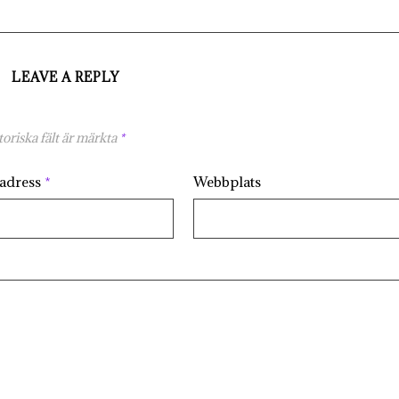
LEAVE A REPLY
oriska fält är märkta
*
tadress
*
Webbplats