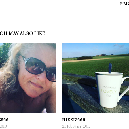
P.M.S
OU MAY ALSO LIKE
Z666
NIKKIZ666
2018
21 februari, 2017