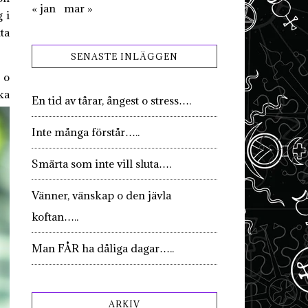
« jan
mar »
g i
ta
SENASTE INLÄGGEN
 o
ka
En tid av tårar, ångest o stress….
Inte många förstår…..
Smärta som inte vill sluta….
Vänner, vänskap o den jävla
koftan…..
Man FÅR ha dåliga dagar…..
ARKIV