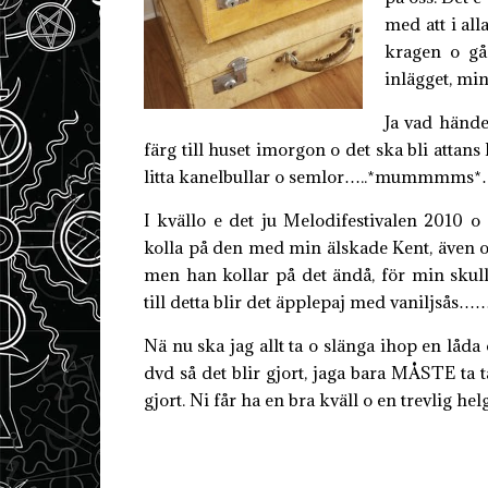
med att i all
kragen o gå
inlägget, mi
Ja vad hände
färg till huset imorgon o det ska bli attan
litta kanelbullar o semlor…..*mummmms
I kvällo e det ju Melodifestivalen 2010 o 
kolla på den med min älskade Kent, även om
men han kollar på det ändå, för min skull,
till detta blir det äpplepaj med vanil
Nä nu ska jag allt ta o slänga ihop en låda
dvd så det blir gjort, jaga bara MÅSTE ta ta
gjort. Ni får ha en bra kväll o en trevlig he