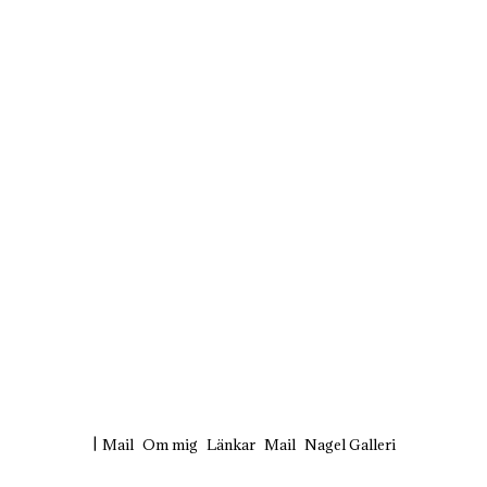
KÄRLEK
EBOOK
TWITTER
INSTAGRAM
PI
Mail
Om mig
Länkar
Mail
Nagel Galleri