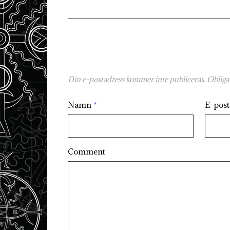
Din e-postadress kommer inte publiceras.
Obligat
Namn
*
E-pos
Comment