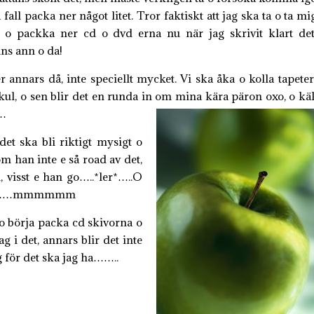
a fall packa ner något litet. Tror faktiskt att jag ska ta o ta mi
 o packka ner cd o dvd erna nu när jag skrivit klart det
nns ann o da!
r annars då, inte speciellt mycket. Vi ska åka o kolla tapeter
s kul, o sen blir det en runda in om mina kära päron oxo, o kä
*…
det ska bli riktigt mysigt o
 han inte e så road av det,
 visst e han go…..*ler*…..O
jsås………mmmmmm
 o börja packa cd skivorna o
g i det, annars blir det inte
lg för det ska jag ha……..