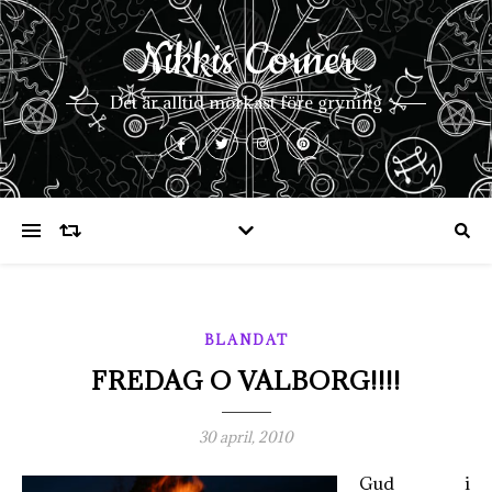
Nikkis Corner
Det är alltid mörkast före gryning
BLANDAT
FREDAG O VALBORG!!!!
30 april, 2010
Gud i