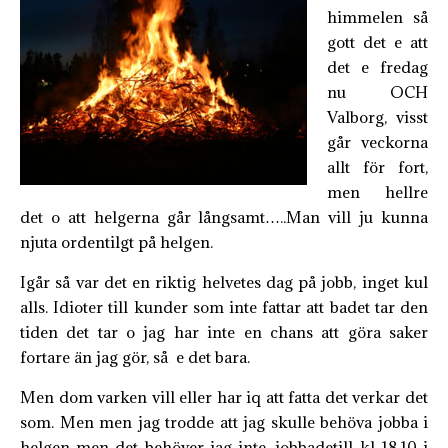
himmelen så
gott det e att
det e fredag
nu OCH
Valborg, visst
går veckorna
allt för fort,
men hellre
det o att helgerna går långsamt…..Man vill ju kunna
njuta ordentilgt på helgen.
Igår så var det en riktig helvetes dag på jobb, inget kul
alls. Idioter till kunder som inte fattar att badet tar den
tiden det tar o jag har inte en chans att göra saker
fortare än jag gör, så e det bara.
Men dom varken vill eller har iq att fatta det verkar det
som. Men men jag trodde att jag skulle behöva jobba i
helgen men det behöver jag inte, jobbadetill kl 18.10 i