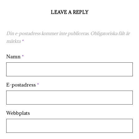
LEAVE A REPLY
Din e-postadress kommer inte publiceras.
Obligatoriska fält är
märkta
*
Namn
*
E-postadress
*
Webbplats