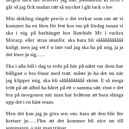
går så jag fick undan rätt så mycket i går tack o lov.
Min älskling ringde precis o det verkar som om att vi
kommer ha en liten för fest hos oss på lördag innan vi
ska i väg på barhänget hos Rawhide Mc i vackra
Mörarp, eller strax utanför, ska bara bli sååååååååååå
kuligt, men jag vet f-n inte vad jag ska ha på mig, ja ja
det löser ju sig……
Ska i alla fall i dag ta reda på här på nätet var dom har
billigast o bra fönar med tratt, måste ju ha det nu när
jag klipper mig, ska bli såååååååååå skönt. E så mega
trött på att alltid ha håret på ett o samma sätt, visst e det
bra på morgonen när man har bråttom att bara slänga
upp det i en häst svans.
Men det kan jag ju göra sen oxo, bara att den blir lite
kortare ju……Plus att det kommer bli nice nu till
sommaren, o när man tränar……