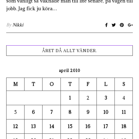
som vanligt så vaknade man till lite senare, på vägen till
jobb. Jag fick ju köra…
By
Nikki
ÅRET DÅ ALLT VÄNDER.
april 2010
M
T
O
T
F
L
S
1
2
3
4
5
6
7
8
9
10
11
12
13
14
15
16
17
18