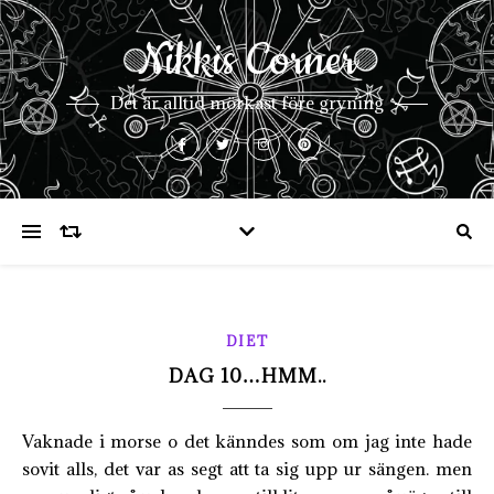
Nikkis Corner
Det är alltid mörkast före gryning
DIET
DAG 10…HMM..
Vaknade i morse o det känndes som om jag inte hade
sovit alls, det var as segt att ta sig upp ur sängen. men