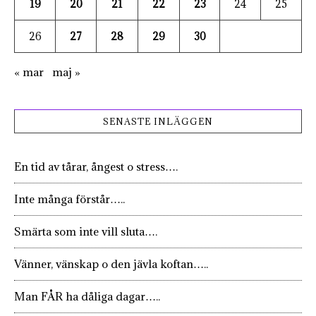
19
20
21
22
23
24
25
26
27
28
29
30
« mar
maj »
SENASTE INLÄGGEN
En tid av tårar, ångest o stress….
Inte många förstår…..
Smärta som inte vill sluta….
Vänner, vänskap o den jävla koftan…..
Man FÅR ha dåliga dagar…..