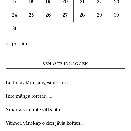
17
18
19
20
21
22
23
24
25
26
27
28
29
30
31
« apr
jun »
SENASTE INLÄGGEN
En tid av tårar, ångest o stress….
Inte många förstår…..
Smärta som inte vill sluta….
Vänner, vänskap o den jävla koftan…..