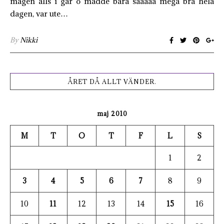
magen alls i går o mådde bara sååååå mega bra hela
dagen, var ute…
By
Nikki
ÅRET DÅ ALLT VÄNDER.
maj 2010
M
T
O
T
F
L
S
1
2
3
4
5
6
7
8
9
10
11
12
13
14
15
16