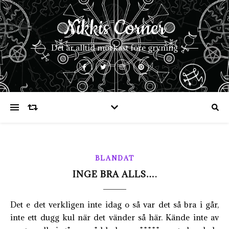
Nikkis Corner
Det är alltid mörkast före gryning
BLANDAT
INGE BRA ALLS….
Det e det verkligen inte idag o så var det så bra i går,
inte ett dugg kul när det vänder så här. Kände inte av