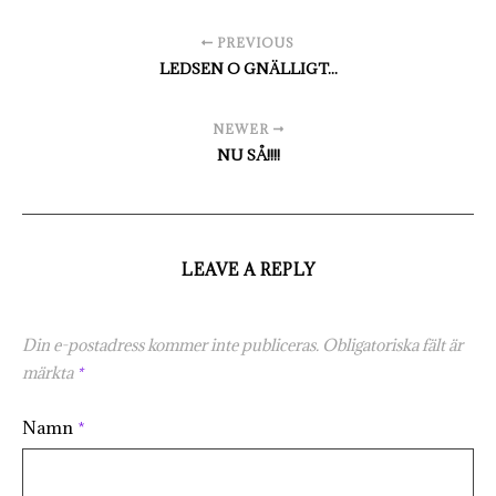
PREVIOUS
LEDSEN O GNÄLLIGT...
NEWER
NU SÅ!!!!
LEAVE A REPLY
Din e-postadress kommer inte publiceras.
Obligatoriska fält är
märkta
*
Namn
*