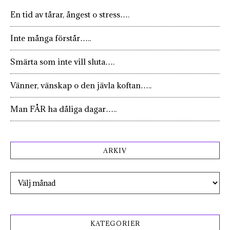
En tid av tårar, ångest o stress….
Inte många förstår…..
Smärta som inte vill sluta….
Vänner, vänskap o den jävla koftan…..
Man FÅR ha dåliga dagar…..
ARKIV
Arkiv
KATEGORIER