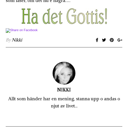
som läser, om det nu e några….
By
Nikki
NIKKI
Allt som händer har en mening, stanna upp o andas o
njut av livet...