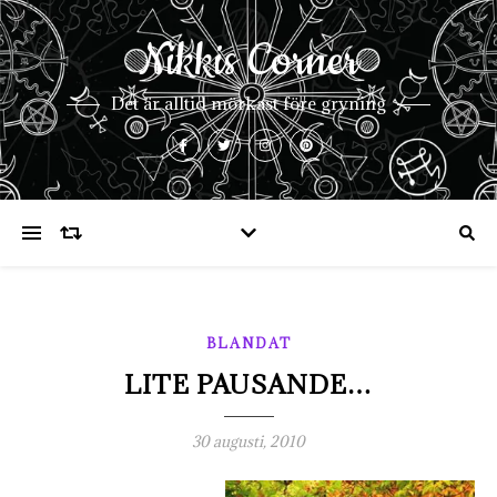
Nikkis Corner
Det är alltid mörkast före gryning
BLANDAT
LITE PAUSANDE…
30 augusti, 2010