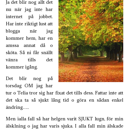
Ja det blir nog allt det
nu när jag inte har
internet på jobbet.
Har inte riktigt lust att
blogga när jag
kommer hem, har en
amssa annat då o
sköta. Så ni får snällt
vänra tills det
kommer igång.
Det blir nog på
torsdag OM jag har
tur o Telia tror sig har fixat det tills dess. Fattar inte att
det ska ta så sjukt lång tid o göra en sådan enkel
ändring…..
Men ialla fall så har helgen varit SJUKT lugn, för min
älsklning o jag har varis sjuka. I alla fall min älskade