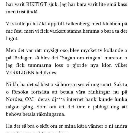
har varit RIKTIGT sjuk, jag har bara varit lite små kass
men trist ändå.
Vi skulle ju ha åkt upp till Falkenberg med klubben på
mc fest, men vi fick vackert stanna hemma o bara ta det
lugnt.
Men det var rätt mysigt oxo, blev mycket tv kollande o
på lördagen så blev det ”Sagan om ringen” maraton o
jag fick tummarna loss o gjorde nya klor, vilket
VERKLIGEN behövdes.
Ni får ha det så bäst o så höres o ses vi nog snart. Sak ta
o försöka fortsätta att betala våra ränkingar nu på
Nordea, OM deras dj***a internet bank kunde funka
någon gång. Som om att det inte e jobbigt nog att
behöva betala räkningarna.
Ha det så bra o sköt om er mina kära vänner o ni andra