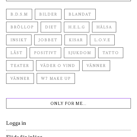
B.D.S.M
BILDER
BLANDAT
BRÖLLOP
DIET
H.E.L.G
HÄLSA
INSIKT
JOBBET
KISAR
L.O.V.E
LÅST
POSITIVT
SJUKDOM
TATTO
TEATER
VÄDER O VIND
VÄNNER
VÄNNER
W7 MAKE UP
ONLY FOR ME…
Logga in