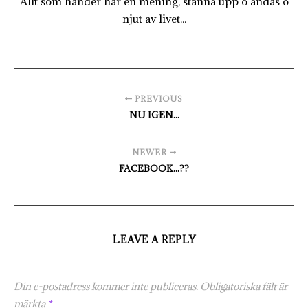
Allt som händer har en mening, stanna upp o andas o
njut av livet...
PREVIOUS
NU IGEN...
NEWER
FACEBOOK...??
LEAVE A REPLY
Din e-postadress kommer inte publiceras.
Obligatoriska fält är
märkta
*