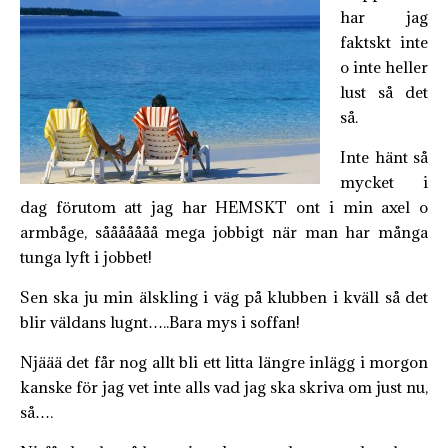
har jag
faktskt inte
o inte heller
lust så det
så.
Inte hänt så
mycket i
dag förutom att jag har HEMSKT ont i min axel o
armbåge, sååååååå mega jobbigt när man har många
tunga lyft i jobbet!
Sen ska ju min älskling i väg på klubben i kväll så det
blir väldans lugnt…..Bara mys i soffan!
Njäää det får nog allt bli ett litta längre inlägg i morgon
kanske för jag vet inte alls vad jag ska skriva om just nu,
så….