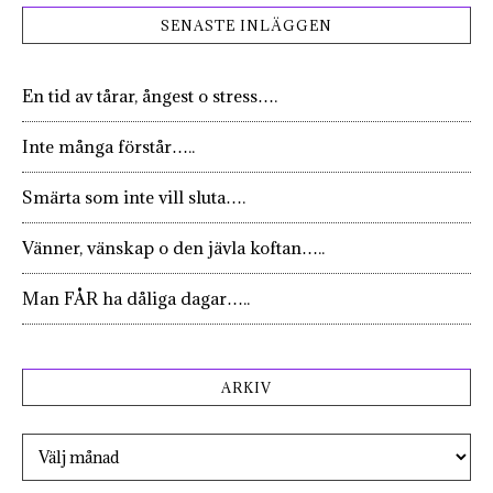
SENASTE INLÄGGEN
En tid av tårar, ångest o stress….
Inte många förstår…..
Smärta som inte vill sluta….
Vänner, vänskap o den jävla koftan…..
Man FÅR ha dåliga dagar…..
ARKIV
Arkiv