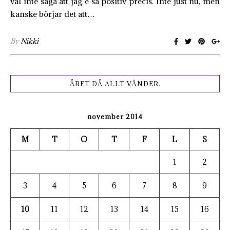
väl inte säga att jag e så positiv precis. Inte just nu, men
kanske börjar det att…
By
Nikki
ÅRET DÅ ALLT VÄNDER.
november 2014
M
T
O
T
F
L
S
1
2
3
4
5
6
7
8
9
10
11
12
13
14
15
16