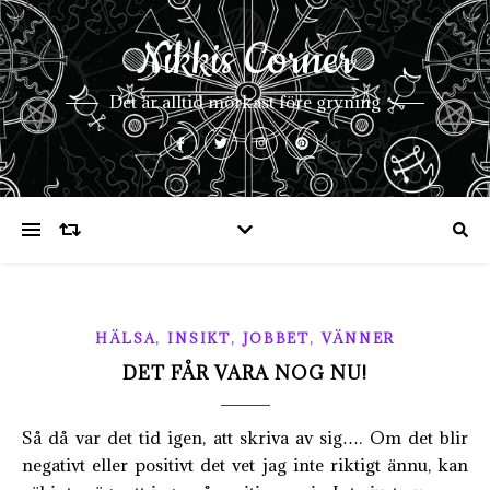
Nikkis Corner
Det är alltid mörkast före gryning
,
,
,
HÄLSA
INSIKT
JOBBET
VÄNNER
DET FÅR VARA NOG NU!
Så då var det tid igen, att skriva av sig…. Om det blir
negativt eller positivt det vet jag inte riktigt ännu, kan