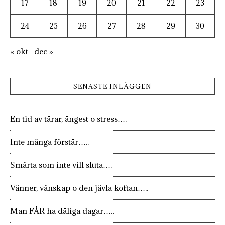
17
18
19
20
21
22
23
24
25
26
27
28
29
30
« okt
dec »
SENASTE INLÄGGEN
En tid av tårar, ångest o stress….
Inte många förstår…..
Smärta som inte vill sluta….
Vänner, vänskap o den jävla koftan…..
Man FÅR ha dåliga dagar…..