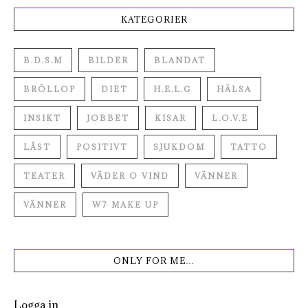
KATEGORIER
B.D.S.M
BILDER
BLANDAT
BRÖLLOP
DIET
H.E.L.G
HÄLSA
INSIKT
JOBBET
KISAR
L.O.V.E
LÅST
POSITIVT
SJUKDOM
TATTO
TEATER
VÄDER O VIND
VÄNNER
VÄNNER
W7 MAKE UP
ONLY FOR ME…
Logga in