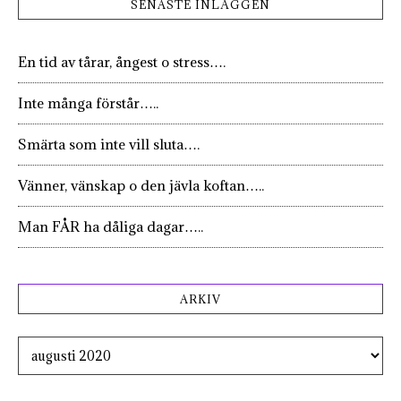
SENASTE INLÄGGEN
En tid av tårar, ångest o stress….
Inte många förstår…..
Smärta som inte vill sluta….
Vänner, vänskap o den jävla koftan…..
Man FÅR ha dåliga dagar…..
ARKIV
Arkiv