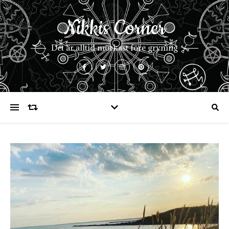
Nikkis Corner
Det är alltid mörkast före gryning