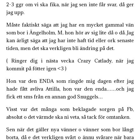
2-3 ggr om vi ska fika, när jag sen inte får svar, då ger
jag upp.
Måste faktiskt säga att jag har en mycket gammal vän
som bor i Ängelholm, M, hon hör av sig lite då o då. Jag
kan ärligt säga att jag har inte haft tid eller ork senaste
tiden, men det ska verkligen bli ändring på det.
( Ringer dig i nästa vecka Crazy Catlady, när jag
kommit på fötter igen <3 )
Hon var den ENDA som ringde mig dagen efter jag
hade fått avliva Attilla, hon var den enda……och jag
fick ett sms från en annan god Snuggels…
Visst var det många som beklagade sorgen på Fb,
absolut o det värmde ska ni veta, så tack för omtanken.
Sen när det gäller nya vänner o vänner som bor långt
borta, då e det verkligen svårt o ännu svårare när bara