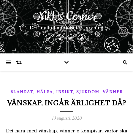
Nikkis Corner
Det är alltid mörkast före gryning
,
,
,
,
BLANDAT
HÄLSA
INSIKT
SJUKDOM
VÄNNER
VÄNSKAP, INGÅR ÄRLIGHET DÅ?
13 augusti, 2020
Det hära med vänskap, vänner o kompisar, varför ska