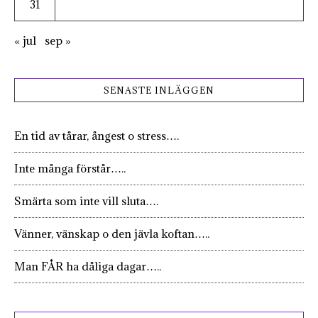
31
« jul
sep »
SENASTE INLÄGGEN
En tid av tårar, ångest o stress….
Inte många förstår…..
Smärta som inte vill sluta….
Vänner, vänskap o den jävla koftan…..
Man FÅR ha dåliga dagar…..