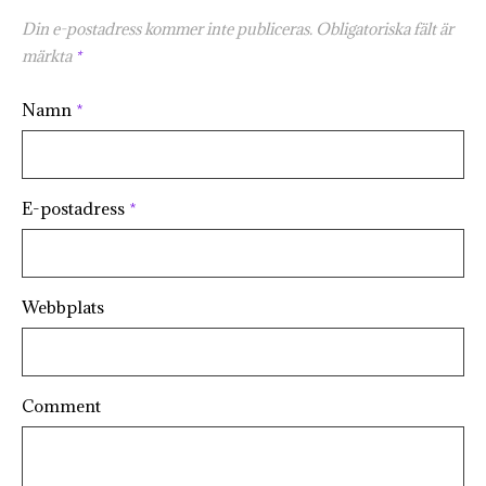
Din e-postadress kommer inte publiceras.
Obligatoriska fält är
märkta
*
Namn
*
E-postadress
*
Webbplats
Comment