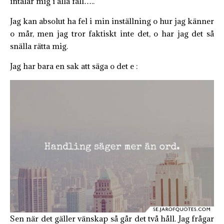
intalar mig i alla fall…..
Jag kan absolut ha fel i min inställning o hur jag känner
o mår, men jag tror faktiskt inte det, o har jag det så
snälla rätta mig.
Jag har bara en sak att säga o det e :
Sen när det gäller vänskap så går det två håll. Jag frågar