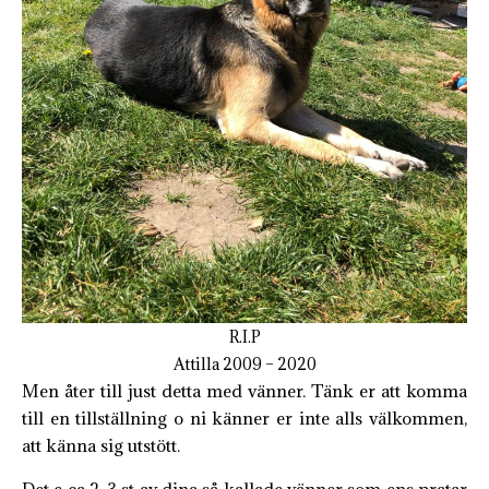
R.I.P
Attilla 2009 – 2020
Men åter till just detta med vänner. Tänk er att komma
till en tillställning o ni känner er inte alls välkommen,
att känna sig utstött.
Det e ca 2-3 st av dina så kallade vänner som ens pratar