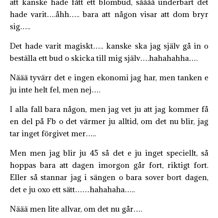
att kanske hade fått ett blombud, såååå underbart det
hade varit….åhh….. bara att någon visar att dom bryr
sig…..
Det hade varit magiskt….. kanske ska jag själv gå in o
beställa ett bud o skicka till mig själv….hahahahha….
Näää tyvärr det e ingen ekonomi jag har, men tanken e
ju inte helt fel, men nej….
I alla fall bara någon, men jag vet ju att jag kommer få
en del på Fb o det värmer ju alltid, om det nu blir, jag
tar inget förgivet mer…..
Men men jag blir ju 45 så det e ju inget speciellt, så
hoppas bara att dagen imorgon går fort, riktigt fort.
Eller så stannar jag i sängen o bara sover bort dagen,
det e ju oxo ett sätt……hahahaha…..
Näää men lite allvar, om det nu går….