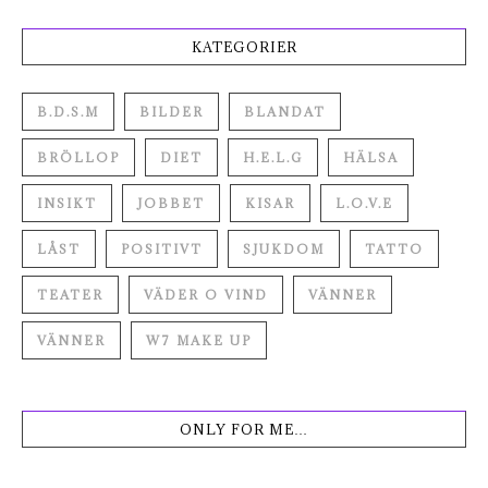
KATEGORIER
B.D.S.M
BILDER
BLANDAT
BRÖLLOP
DIET
H.E.L.G
HÄLSA
INSIKT
JOBBET
KISAR
L.O.V.E
LÅST
POSITIVT
SJUKDOM
TATTO
TEATER
VÄDER O VIND
VÄNNER
VÄNNER
W7 MAKE UP
ONLY FOR ME…