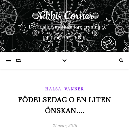
Nikkis Corner
Det är alltid mörkast före gryning
,
HÄLSA
VÄNNER
FÖDELSEDAG O EN LITEN
ÖNSKAN….
21 mars, 2016