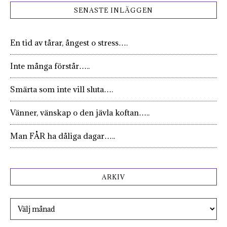
SENASTE INLÄGGEN
En tid av tårar, ångest o stress….
Inte många förstår…..
Smärta som inte vill sluta….
Vänner, vänskap o den jävla koftan…..
Man FÅR ha dåliga dagar…..
ARKIV
Arkiv