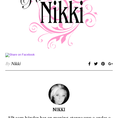
By
Nikki
NIKKI
Allt som händer har en mening, stanna upp o andas o