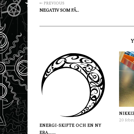
PREVIOUS
NEGATIV SOM FÅ...
Y
NIKKI
20 febru
ENERGI-SKIFTE OCH EN NY
ERA……