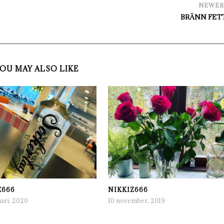
NEWE
BRÄNN FETT!
OU MAY ALSO LIKE
Z666
NIKKIZ666
ari, 2020
10 november, 2019