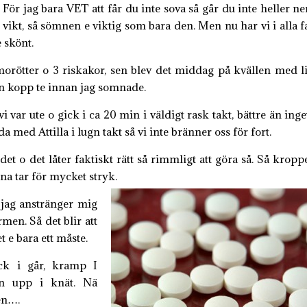
För jag bara VET att får du inte sova så går du inte heller ner
vikt, så sömnen e viktig som bara den. Men nu har vi i alla fa
e skönt.
morötter o 3 riskakor, sen blev det middag på kvällen med li
 en kopp te innan jag somnade.
vi var ute o gick i ca 20 min i väldigt rask takt, bättre än inge
da med Attilla i lugn takt så vi inte bränner oss för fort.
et o det låter faktiskt rätt så rimmligt att göra så. Så kropp
a tar för mycket stryk.
 jag anstränger mig
ärmen. Så det blir att
 e bara ett måste.
ick i går, kramp I
 upp i knät. Nä
en….