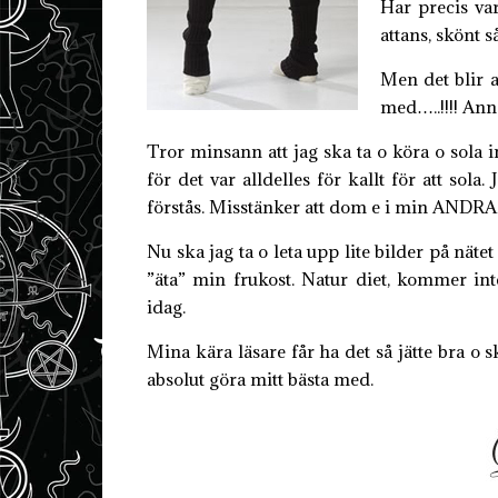
Har precis var
attans, skönt s
Men det blir 
med…..!!!! Ann
Tror minsann att jag ska ta o köra o sola
för det var alldelles för kallt för att so
förstås. Misstänker att dom e i min ANDR
Nu ska jag ta o leta upp lite bilder på näte
”äta” min frukost. Natur diet, kommer in
idag.
Mina kära läsare får ha det så jätte bra o s
absolut göra mitt bästa med.