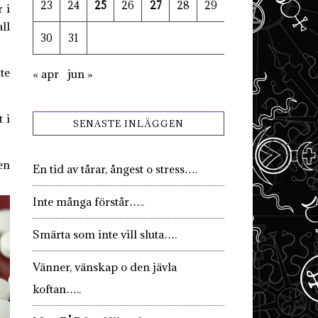
23
24
25
26
27
28
29
 i
ll
30
31
te
« apr
jun »
t i
SENASTE INLÄGGEN
en
En tid av tårar, ångest o stress….
Inte många förstår…..
Smärta som inte vill sluta….
Vänner, vänskap o den jävla
koftan…..