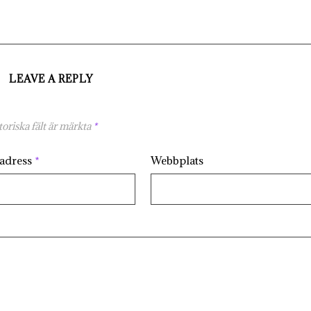
LEAVE A REPLY
oriska fält är märkta
*
tadress
*
Webbplats