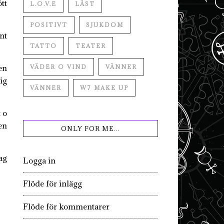
tt
L.O.V.E
LÅST
POSITIVT
SJUKDOM
nt
TATTO
TEATER
en
VÄDER O VIND
VÄNNER
ig
VÄNNER
W7 MAKE UP
 o
en
ONLY FOR ME…
ag
Logga in
Flöde för inlägg
Flöde för kommentarer