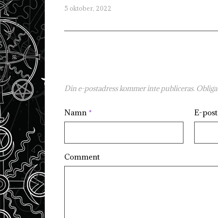
5 oktober, 2022
Din e-postadress kommer inte publiceras.
Obligat
Namn
*
E-pos
Comment