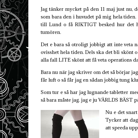
Jag tänker mycket på den 11 maj just nu,
som bara den i huvudet på mig hela tiden. 
till Lund o få RIKTIGT besked hur det he
tumören.
Det e bara så otroligt jobbigt att inte veta n
ovisshet hela tiden. Dels ska det bli skönt o
alla fall LITE skönt att få veta operations d
Bara nu när jag skriver om det så börjar jag 
får luft o så får jag en sådan jobbig tu
Som tur e så har jag lugnande tabletter med
så bara måste jag. jag e ju VÄRLDS BÄST på a
Nu e det snart 
Tycker att da
att speeda upp 