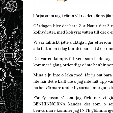
börjat att ta tag i våran vikt o det känns jätt
Gårdagen blev det bara 2 st Natur diet 3 
kolhydrater, med kolsyrat vatten till det o
Vi var faktiskt jätte duktiga i går eftersom 
alla fall. men i dag blir det bara att å en run
Det var en kompis till Kent som hade sagt d
kommer i gång ordentligt o inte benhinnorn
Mina e ju inte o leka med, får ju ont bara
lite när det e kallt ute o jag inte fått upp v
ha benvärmare under byxorna i morgon, det
För fy tusan så ont jag fick när vi g
BENHINNORNA kändes det som o sen
benvärmare kommer jag INTE glömma ig