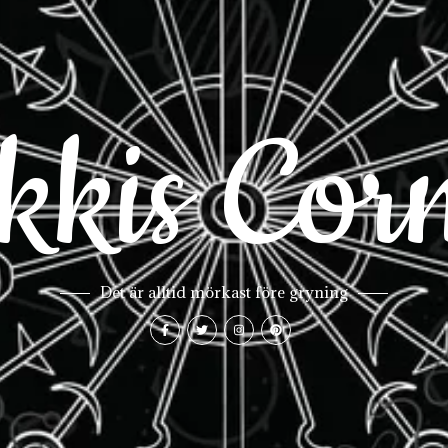
kkis Cor
Det är alltid mörkast före gryning