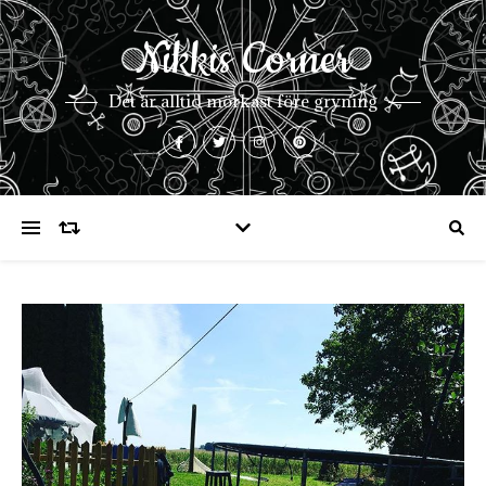
Nikkis Corner
Det är alltid mörkast före gryning