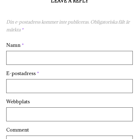
LEAVE A REPLY
Din e-postadress kommer inte publiceras.
Obligatoriska fält är
märkta
*
Namn
*
E-postadress
*
Webbplats
Comment