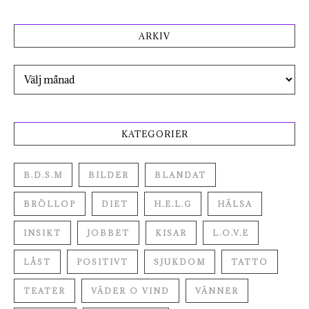
ARKIV
Arkiv
KATEGORIER
B.D.S.M
BILDER
BLANDAT
BRÖLLOP
DIET
H.E.L.G
HÄLSA
INSIKT
JOBBET
KISAR
L.O.V.E
LÅST
POSITIVT
SJUKDOM
TATTO
TEATER
VÄDER O VIND
VÄNNER